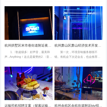
历，她既忐忑又期待。这个年龄再找
场人的破局利器？** 在杭州这座互联
工作，在许多人眼中或许有些"不合时
网与实体经济交织的"新一线"城市，每
宜"，但杭州这座充满活力的...
天有超...
经常来这家纯k，有的时候没有小包就免费给我们升级到中
杭州拱墅区米市巷街道附近夜总会招聘包厢气氛租,无中介费的
杭州萧山区萧山经济技术开发区附近夜场招聘现场DJ,还有哪些职位
包。昨天去的中包音响感觉有点问题麦克风也会唱着唱着没
1.〈歌超级多〉好声音，最美和
第一次，环境音响服务都很不
声音….之前几次都很不错的，纯k的混响啥的能让人有种自
声...Anything！这点是最赞的2.〈音效
错。有机会下次还会去，也会推荐工
己唱歌很好听的错觉,。餐饮这块，他们家珍珠奶茶的珍珠
好，升降调效果不错〉以前去其他地
作给有需要的盆友很好，音质效果服
方升降调音质会差的比较多，这里不
务都挺不错的，新装修后值得来实惠
很香、花枝丸和炸物也不错的。,杭州萧山区所前镇附近夜
错！3.〈小吃好吃〉奶茶，小吃还是
满意，好的不的了！推荐工作支持杭
场招聘商务礼仪,全职上班收入多少
很好吃4...
州萧山区萧山经济技术开发区附近...
运输司机招聘文案（探索运输新旅程：招募志同道合的驾驶伙伴）
杭州余杭区余杭街道附近ktv招聘包厢陪唱,求职应聘