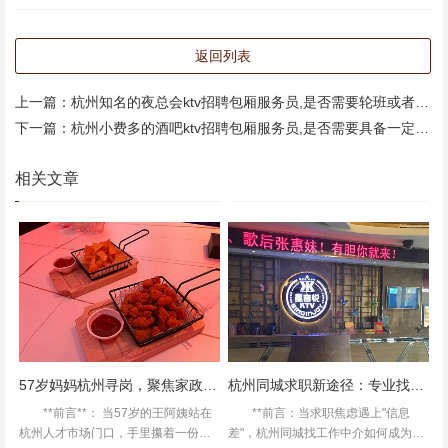
前镇附近夜场招聘商务礼仪,全职上班收入多少 跟朋友去
过，性价比很高，而且周边环境很可以，从地铁口出来走一
返回列表
下下就到了。晚上的话人会多一些，比较热闹，包房里面也
不会闷，音响效果不错,
上一篇：
杭州知名的夜总会ktv招聘包厢服务员,是否需要轮班或者加班？
下一篇：
杭州小费多的酒吧ktv招聘包厢服务员,是否需要具备一定的表演能力？
相关文章
57岁妈妈杭州寻岗，聚焦家政服务行业
杭州同城求职新途径：专业找工作中介助力
**前言**： 当57岁的王阿姨站在
**前言：当求职焦虑遇上"信息
杭州人才市场门口，手里攥着一份简
差"，杭州同城找工作中介如何成为职