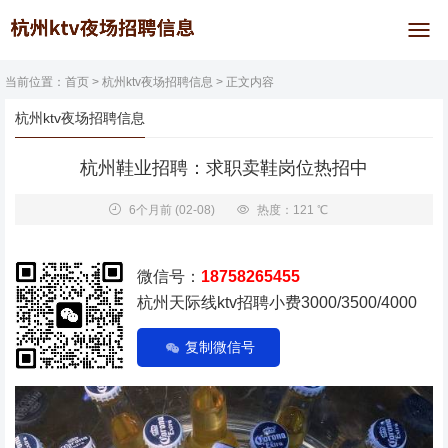
当前位置：
首页
>
杭州ktv夜场招聘信息
> 正文内容
杭州ktv夜场招聘信息
杭州鞋业招聘：求职卖鞋岗位热招中
6个月前
(02-08)
热度：121 ℃
微信号：
18758265455
杭州天际线ktv招聘小费3000/3500/4000
复制微信号