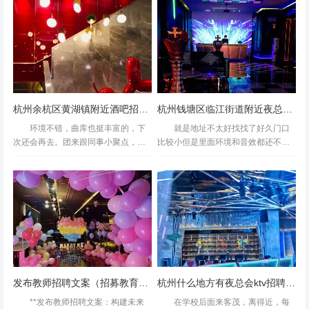
是很到位的！从下午12点开始唱到晚
通过哪些渠道找工作？哪些平台更靠
上7点还是ok的。我也觉得...
谱？如何高效匹配心仪...
杭州余杭区黄湖镇附近酒吧招聘包厢陪唱,领班直聘的
杭州钱塘区临江街道附近夜总会招聘女服务生,是当天上班当天发薪吗？
环境不错，曲库也挺丰富的，下
就是地址不太好找找了好久门口
次还会再去。团来跟同事小聚点，挺
比较小但是里面环境和音效都还不错
不错的！！【首页搜索霸王餐VIP免费
小房也有小舞台来了很多次了，每次
体验】亚洲人就是喜欢唱卡拉OK,这家
来石路唱歌都会来这家，经济实惠。
店规模还挺大的门口，有一些停车的
里面歌库很多，可以手机扫码点歌，
地方，价钱还合理，而...
很多抖音里面的热门歌都有。里...
发布教师招聘文案（招募教育梦想家：共创未来教育蓝图）
杭州什么地方有夜总会ktv招聘包厢服务员,工作环境和氛围如何？
**发布教师招聘文案：构建未来
在学校后面来客茂，离得近，每