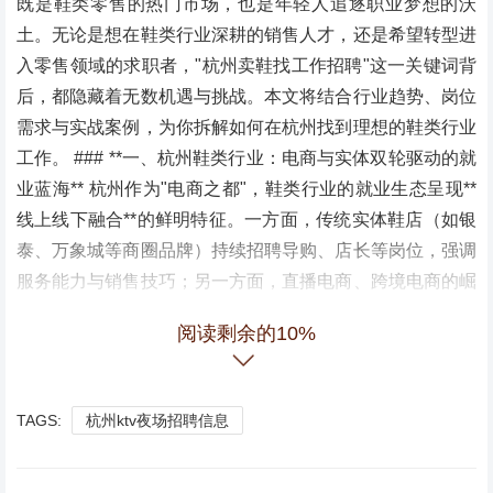
既是鞋类零售的热门市场，也是年轻人追逐职业梦想的沃
土。无论是想在鞋类行业深耕的销售人才，还是希望转型进
入零售领域的求职者，"杭州卖鞋找工作招聘"这一关键词背
后，都隐藏着无数机遇与挑战。本文将结合行业趋势、岗位
需求与实战案例，为你拆解如何在杭州找到理想的鞋类行业
工作。 ### **一、杭州鞋类行业：电商与实体双轮驱动的就
业蓝海** 杭州作为"电商之都"，鞋类行业的就业生态呈现**
线上线下融合**的鲜明特征。一方面，传统实体鞋店（如银
泰、万象城等商圈品牌）持续招聘导购、店长等岗位，强调
服务能力与销售技巧；另一方面，直播电商、跨境电商的崛
起催生了**带货主播、选品师、供应链管理**等新兴职业。 *
阅读剩余的10%
案例：某杭州本土鞋企通过抖音直播月销超500万元，其主
播团队中60%为从实体店导购转型而来，薪资较传统岗位提
升30%-50%。* **关键词融入**：求职者需关注企业招聘中
TAGS:
杭州ktv夜场招聘信息
的"全渠道销售能力"要求，例如同时具备线下接待与线上话
术设计的能力，这类复合型人才在杭州市场尤为抢手。 ###