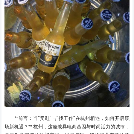
**前言：当"卖鞋"与"找工作"在杭州相遇，如何开启职
场新机遇？** 杭州，这座兼具电商基因与时尚活力的城市，