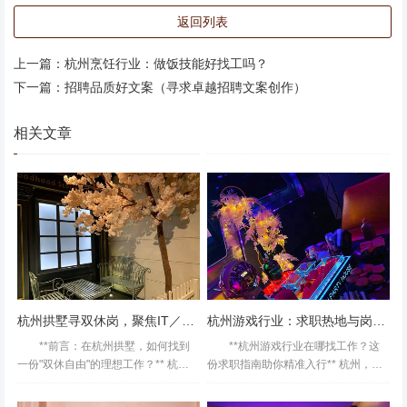
员讲解面试技巧、租房攻略等。例如，一位前海淀程序员分
返回列表
享了如何将北京项目经验转化为杭州企业看重的"本地化落
地能力"，帮助多人提升面试通过率。 3. **企业直通渠道*
上一篇：
杭州烹饪行业：做饭技能好找工吗？
*：部分群与杭州高新区、未来科技城等人才基地合作，组
下一篇：
招聘品质好文案（寻求卓越招聘文案创作）
织专属招聘会。数据显示，参与此类活动的求职者获得面试
相关文章
的概率比普通渠道高60%。 ### **如何高效利用工作群？三
大策略提升成功率** - **完善个人档案**：在群内接龙时，突
出海淀背景的技术优势（如参与过国家级科研项目），同时
强调对杭州产业的了解（如关注过云栖大会动态）。 - **主
动参与互动**：针对群内讨论的"杭州生活成本""落户政
策"等话题积极发言，既能获取信息，又能展现求职诚意。 -
**建立人脉网络**：通过群内活动结识杭州HR或同行，内推
机会往往比海投更有效。某群成员通过私聊一位杭州技术总
杭州拱墅寻双休岗，聚焦IT／文创行业
杭州游戏行业：求职热地与岗位机遇
监，最终跳过笔试环节直接进入终面。 **
**前言：在杭州拱墅，如何找到
**杭州游戏行业在哪找工作？这
一份"双休自由"的理想工作？** 杭州
份求职指南助你精准入行** 杭州，这
拱墅区作为城市发展的核心区域，既
座以“互联网之都”闻名的城市，不仅孕
有运河文化的历史底蕴，又坐拥数字
育了阿里巴巴、网易等巨头，更在近