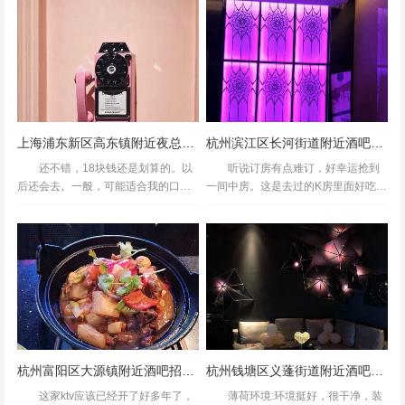
经济与现代服务业的产业红利。...
年来成为游戏产业的新兴热土。从休
闲手游到3A大作...
上海浦东新区高东镇附近夜总会招聘包厢陪唱,(不抽台费)
杭州滨江区长河街道附近酒吧招聘酒水促销员,上班需要喝酒吗？
还不错，18块钱还是划算的。以
听说订房有点难订，好幸运抢到
后还会去。一般，可能适合我的口味
一间中房。这是去过的K房里面好吃的
的不多吧呵呵。前台也是醉了。打电
东西最多的一家，大人顾着吃小孩顾
话预约了然后告诉我了招聘号结果到
着抢麦，很好,服务员还给小朋友们送
店里根本查不到预约。我说没有查到
了好多个好nice,去过的最满意的KTV
难道是我的错。前台很理直气...
团购很划算而且歌...
杭州富阳区大源镇附近酒吧招聘酒水促销员,有没有职位上升空间
杭州钱塘区义蓬街道附近酒吧招聘包厢服务员,领班直聘的
这家ktv应该已经开了好多年了，
薄荷环境:环境挺好，很干净，装