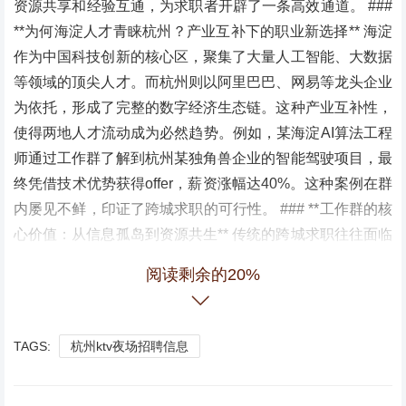
资源共享和经验互通，为求职者开辟了一条高效通道。 ###
**为何海淀人才青睐杭州？产业互补下的职业新选择** 海淀
作为中国科技创新的核心区，聚集了大量人工智能、大数据
等领域的顶尖人才。而杭州则以阿里巴巴、网易等龙头企业
为依托，形成了完整的数字经济生态链。这种产业互补性，
使得两地人才流动成为必然趋势。例如，某海淀AI算法工程
师通过工作群了解到杭州某独角兽企业的智能驾驶项目，最
终凭借技术优势获得offer，薪资涨幅达40%。这种案例在群
内屡见不鲜，印证了跨城求职的可行性。 ### **工作群的核
心价值：从信息孤岛到资源共生** 传统的跨城求职往往面临
信息不对称、成本高昂等痛点，而**"海淀到杭州找工作群"*
阅读剩余的20%
*通过三大机制解决了这些问题： 1. **精准岗位推送**：群
管理员会根据成员技能标签（如Java开发、产品经理）定向
推送杭州企业需求，避免无效投递。某群成员曾反馈，通过
TAGS:
杭州ktv夜场招聘信息
定制化推荐，其求职周期从3个月缩短至2周。 2. **经验共
享生态**：群内定期举办线上分享会，邀请已成功入职的成