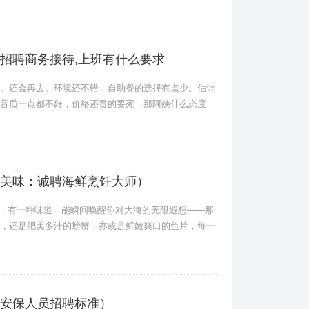
招聘商务接待,上班有什么要求
还会再去。环境还不错，自助餐的选择有点少。估计
音质一点都不好，价格还贵的要死，那阿姨什么态度
美味：诚聘海鲜烹饪大师）
上，有一种味道，能瞬间唤醒你对大海的无限遐想——那
，还是肥美多汁的螃蟹，亦或是鲜嫩爽口的鱼片，每一
安保人员招聘标准）