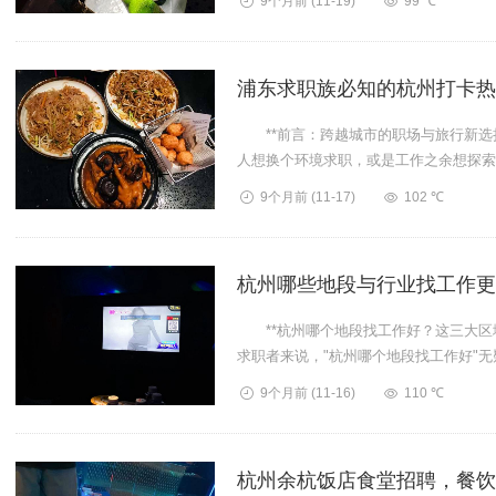
9个月前
(11-19)
99 ℃
浦东求职族必知的杭州打卡热
**前言：跨越城市的职场与旅行新选择
人想换个环境求职，或是工作之余想探索
选择。**...
9个月前
(11-17)
102 ℃
杭州哪些地段与行业找工作更
**杭州哪个地段找工作好？这三大区域
求职者来说，"杭州哪个地段找工作好"无
9个月前
(11-16)
110 ℃
杭州余杭饭店食堂招聘，餐饮