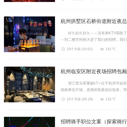
杭州拱墅区石桥街道附近夜总
好久好久好久～～没有来KTV唱歌了
～到二楼空间很大进了我们的招聘，我们
霸的都展现出平时...
10个月前
(10-01)
142 ℃
杭州临安区附近夜场招聘包厢
浙江普乐星量贩kT∨位于杭州市姑苏
箱效果也不错。选择的歌曲也比较多。而
前后两个。话筒配...
10个月前
(09-29)
133 ℃
招聘骑手职位文案（探索骑行