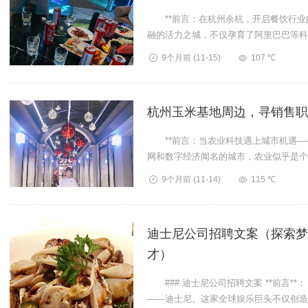
**前言：在杭州余杭，开启餐饮行业的
融的活力之城，不仅孕育了阿里巴巴等科
是想在**...
9个月前
(11-15)
107 ℃
杭州玉米基地周边，寻销售职
**前言：当农业科技遇上城市机遇——
网和数字经济闻名的城市，农业似乎是个"
9个月前
(11-14)
115 ℃
迪士尼公司招聘文案（探索梦
才）
### 迪士尼公司招聘文案 **前言*
——迪士尼。这家全球娱乐巨头不仅创造