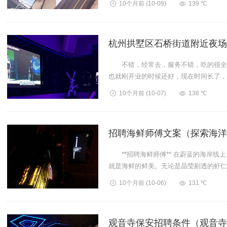
10个月前
(10-09)
139 ℃
杭州拱墅区石桥街道附近夜场
不错，经常去，服务不错，吃的很全。
也就刚开业的时候还好，现在时间长了，
啊！！！下次再也不要去...
10个月前
(10-07)
138 ℃
招聘海鲜师傅文案（探索海洋
**招聘海鲜师傅** 在蔚蓝的海岸线
就是海鲜的鲜美。无论是晶莹剔透的虾仁
种海鲜都承载...
10个月前
(10-06)
131 ℃
观音寺保安招聘条件（观音寺