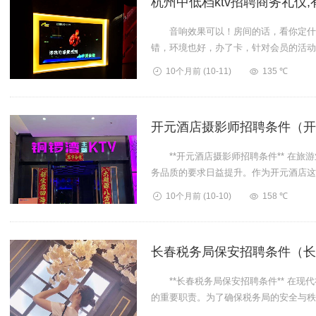
杭州中低档ktv招聘商务礼仪
音响效果可以！房间的话，看你定什么
错，环境也好，办了卡，针对会员的活动
务在能差点吗！杭州中...
10个月前
(10-11)
135 ℃
开元酒店摄影师招聘条件（开
**开元酒店摄影师招聘条件** 在旅
务品质的要求日益提升。作为开元酒店这
条件自然也是...
10个月前
(10-10)
158 ℃
长春税务局保安招聘条件（长
**长春税务局保安招聘条件** 在现
的重要职责。为了确保税务局的安全与秩
春税务局保安...