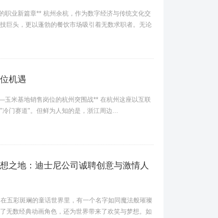
职业新篇章** 杭州余杭，作为数字经济与传统文化交
技巨头，更以蓬勃的餐饮市场吸引着无数求职者。无论
位机遇
玉米基地销售岗位的杭州突围战** 在杭州这座以互联
冷门赛道"。但鲜为人知的是，浙江周边...
想之地：迪士尼公司诚聘创意与激情人
*： 在五彩斑斓的童话世界里，有一个名字如同魔法般璀璨
了无数经典动画角色，还为世界带来了欢笑与梦想。如