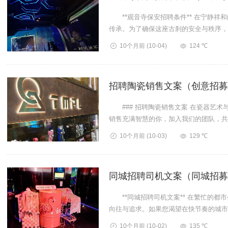
**观音寺保安招聘条件** 在宁静祥
传承。为了确保这座古刹的安全与秩序，
保安人员。如...
10个月前
(10-04)
124 ℃
招聘陶瓷销售文案（创意招募
### 招聘陶瓷销售文案 在瓷器艺术
销售充满智慧的你，加入我们的团队，共
化底蕴又充满...
10个月前
(10-03)
129 ℃
同城招聘司机文案（同城招募
**同城招聘司机文案** 在繁忙的都
向往与追求。如果您渴望在快节奏的城市
城配送团队的...
10个月前
(10-02)
135 ℃