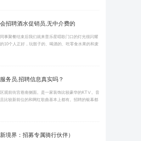
会招聘酒水促销员,无中介费的
同事聚餐结束后我们就来普乐星唱歌门口的灯光很闪耀
的10个人正好，玩骰子的、喝酒的、吃零食水果的和麦
服务员,招聘信息真实吗？
区观前街宫巷南侧面。是一家装饰比较豪华的KTⅤ。音
且比较新前位的和网红歌曲基本上都有。招聘的银幕都
新境界：招募专属骑行伙伴）