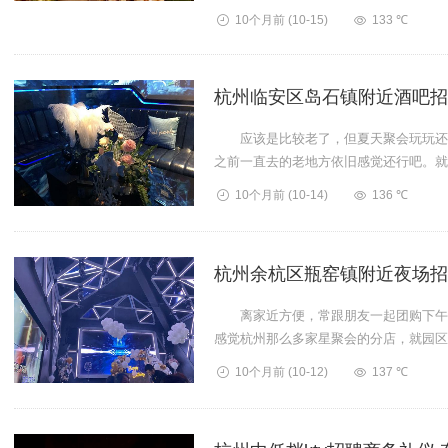
今，...
10个月前
(10-15)
133 ℃
杭州临安区岛石镇附近酒吧招
应该是比较老了，但夏天聚会玩玩还是
之前一直去的老地方依旧感觉还行吧。就
不好不好不好不好杭州...
10个月前
(10-14)
136 ℃
杭州余杭区瓶窑镇附近夜场招
离家近方便，常跟朋友一起团购下午欢唱
感觉杭州那么多家星聚会的分店，就园区
多。而且我们过去...
10个月前
(10-12)
137 ℃