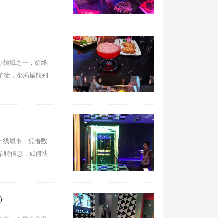
客了，嘿嘿总体不错，价格不贵，性价比较
 【VIP有特权】将近一两年没去过KTV了，
去，人没有很多。给了个中包吧！第一个招聘
心领域之一，始终
不了，就说给我们换个招聘。换了招聘后沙发
学徒，都渴望找到
好吧，也不挑了，就这样吧！墙面上的灯光开
果盘很差，苹果切块上面都脏脏的，小番茄也
事。,
一线城市，凭借数
招聘信息，如何快
）