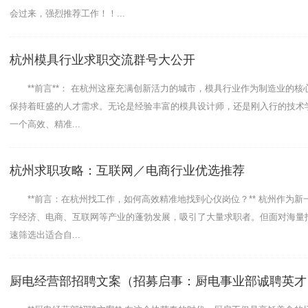
会过来，强烈推荐工作！！...
男朋友生日过来的，三个小时唱的很过瘾呢！我都是这里常
高。会再来杭州不喝酒的夜场ktv招聘包厢气氛组,中午管饭吗？
杭州模具行业求职交流群号大公开
几个人心血来潮想唱歌，就定了最近的这家。晚上六点多过
**前言**： 在杭州这座充满创新活力的城市，模具行业作为制造业的核
等了有五六分钟点不了歌，叫来小哥哥，搞了几分钟还是点
保持着旺盛的人才需求。无论是经验丰富的模具设计师，还是刚入行的技术
都是坏的，凹进去了一大块。小哥哥说没事的，可以坐的。
一个高效、精准...
关也是坏的，根本调不了灯光。点歌机也一般，音质还行。
没洗干净，有点敷衍了
杭州求职攻略：互联网／电商行业优选推荐
**前言：在杭州找工作，如何高效精准地找到心仪岗位？** 杭州作为新
字经济、电商、互联网等产业的蓬勃发展，吸引了大量求职者。但面对海量
速筛选出适合自...
厨电经营部招聘文案（招募启事：厨电事业部诚聘英才