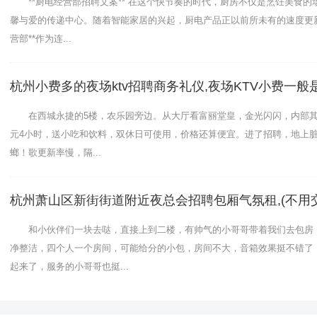
**厨电经营部招聘文案** 在这个快节奏的时代，厨房不仅是烹饪美食的
馨与爱的传递中心。随着智能家居的兴起，厨电产品正以前所未有的速度更新
营部**作为连...
杭州小费多的夜场ktv招聘商务礼仪,夜场KTV小费一般
在西城永捷的5楼，农乐园旁边。从大厅看富丽堂皇，金光闪闪，内部其实“
元4小时，送小吃和饮料，双休日可使用，价格还算便宜。进了招聘，地上
螂！歌更新率慢，隔...
杭州萧山区新街街道附近夜总会招聘包厢气氛租,(不用
挺好的，今天人不太多，但是大房还是没有了唱得挺开心，下
包厢气氛组,中午管
和小伙伴们一块去哒，直接上到二楼，有帅气的小哥哥带着我们去包房
净整洁，四个人一个房间，可能给分的小包，房间不大，音箱效果挺不错了
起来了，服务的小哥哥也挺...