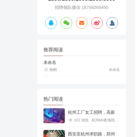
招聘领队微信:18758265455
推荐阅读
未命名
刚刚
未命名
热门阅读
杭州工厂女工招聘，高薪就业新机遇
102 浏览
杭州ktv夜场招聘信息
西安至杭州求职路，郑州行业机遇探