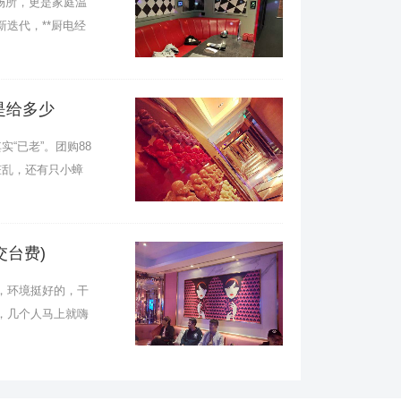
场所，更是家庭温
迭代，**厨电经
是给多少
已老”。团购88
脏乱，还有只小蟑
交台费)
次还会来畅快地唱杭州不喝酒的夜场ktv招聘
饭吗？
，环境挺好的，干
，几个人马上就嗨