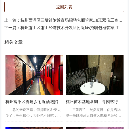
返回列表
杭州收入高的ktv招聘包厢公主,好上班吗？ 优惠的时候去很
抵.也算是物美价廉.第一次去的时候没吃多少东西.,只顾着唱
上一篇：
杭州西湖区三墩镇附近夜场招聘包厢管家,加班双倍工资吗？
歌去了.印象最深的是觉得泡芙挺好吃.
下一篇：
杭州萧山区萧山经济技术开发区附近ktv招聘包厢管家,工资是怎么发放的
相关文章
杭州富阳区春建乡附近酒吧招聘包厢陪唱,可以兼职吗？
杭州苗木基地暑期，寻园艺行业工作良机
总的来说不错，但是吃的种类太
**前言**： 炎炎夏日，你是否渴
少了，鱼生很少，大虾也不好吃，去
望一份既能亲近自然又能积累经验的
了好多次了，还可以，下次还会光顾
工作？在杭州这座兼具诗意与活力的
的淘宝买东西送了一张免费券，去了
城市，**苗木基地**正成为大学生暑假