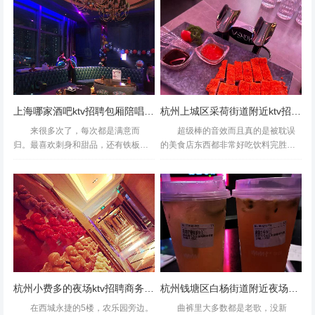
服务台说可以，但是到了房间唱了没
求职的热门选择。这里不仅有清新的
多久就有服务员进来，说是要和...
空气和盎然的...
有免费的爆米花和饮料环境还可以唱歌音效勉强吧一如既往
的好～只是唱歌時間太短～杭州收入高的ktv招聘包厢公主,
上海哪家酒吧ktv招聘包厢陪唱,(好上班的不挑人)
杭州上城区采荷街道附近ktv招聘点歌公主,生意好好上班的
好上班吗？
来很多次了，每次都是满意而
超级棒的音效而且真的是被耽误
归。最喜欢刺身和甜品，还有铁板
的美食店东西都非常好吃饮料完胜某
烧。包间音响很好，厕所最值得夸
雪东西超级好吃服务也是很好的叫了
奖，配备齐全，干净。环境不错音响
铃服务员马上来厕所的电动隔垫对女
可以自助除了无饮料也还行不过竟然
生太友好了吧想经常去吃吃吃哈哈哈
没有fantasticbaby上海...
没吃完还打包了回到家继续享受...
杭州小费多的夜场ktv招聘商务礼仪,夜场KTV小费一般是给多少
杭州钱塘区白杨街道附近夜场招聘商务接待,怎么面试
在西城永捷的5楼，农乐园旁边。
曲裤里大多数都是老歌，没新