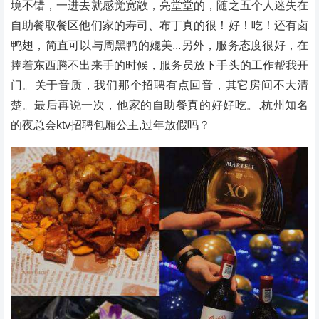
境不错，一进去就感觉宽敞，亮堂堂的，随之五个人迷失在
自助餐取餐区他们家的寿司、布丁真的很！好！吃！还有卤
鸭翅，简直可以与周黑鸭的媲美...另外，服务态度很好，在
捧着东西腾不出来手的时候，服务员放下手头的工作帮我开
门。关于音质，我们那个招聘有点回音，其它房间不大清
楚。最后再说一次，他家的自助餐真的好好吃。,杭州知名
的夜总会ktv招聘包厢公主,过年放假吗？