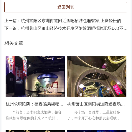
返回列表
上一篇：
杭州富阳区东洲街道附近酒吧招聘包厢管家,上班轻松的
下一篇：
杭州萧山区萧山经济技术开发区附近酒吧招聘现场DJ,(不需要喝酒的)
相关文章
音效真心不想评论，唱的人很累啊。不过环境和食物可以。
还有带路的机器人蛮有意思的。杭州知名的夜总会ktv招聘
杭州求职陷阱：整容骗局揭秘医美行业乱象
杭州萧山区南阳街道附近夜场招聘现场DJ,(好上班的不挑人)
包厢公主,过年放假吗？ VIP有特权这家KTV是第二次来了，
**前言：当求职变成陷阱，整容
停车场一言难尽，三星都给多
感觉还挺好的，不过这次过来没有上一次感觉好了，因为可
贷款如何吞噬你的未来？** 杭州，这
了，本来开开心心和朋友去唱歌，停
能是小包，音响没有中包好，还有零下的天气，空调竟然打
座互联网经济蓬勃发展的城市，每年
车场是和附近小区合作的，门口保安
不开~不过性价比很高了，才38元，很便宜，可以唱四小时
吸引着数十万年轻人前来追梦。然
非要唱歌的房间号，我说得让我们先