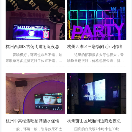
而，在光鲜的就业市场背后，一场
停车才能去开房间啊，给看了团购的
~环境很不错,
以"高薪招聘&...
卷也不行，觉得保安*****，...
杭州西湖区古荡街道附近夜总会招聘商务礼仪,(不够给补贴)
杭州西湖区三墩镇附近ktv招聘商务礼仪,求职应聘
音响极好，环境也非常不错，如
这里的招聘很多大厅也很大，音
果歌单再多点就更好了位置不错，价
响质量也很好，价格也很公道，就是
格也很便宜，环境还可以葡萄柚绿寒
这里的服务态度实在太差，一脸理不
天是必点的人手两杯今天发现热珍珠
理，还很牛逼的样子，瞧不起人，要
奶茶走糖很好喝因为珍珠本身就带糖
不是这里环境还不错，音响不错，我
搭配奶茶刚好龙虾泡饭也太好吃...
还真的不愿意来这样看你们脸色...
杭州中高端酒吧招聘酒水促销员,夜场上班适合穿黑色衣服吗？
杭州萧山区城厢街道附近夜总会招聘包厢气氛租,一个月工资多少
团购越来越贵，人还是那么多，不过音质确实可以。有点旧
一般，环境一般，装修效果不太
国庆的白天场7小时小包90块
了，地方还是挺大的，@_@杭州知名的夜总会ktv招聘包厢