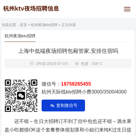
当前位置：
首页
>
杭州夜场ktv招聘
> 正文内容
杭州夜场ktv招聘
上海中低端夜场招聘包厢管家,安排住宿吗
2年前
(2024-07-07)
热度：309 ℃
微信号：
18758265455
杭州天际线ktv招聘小费3000/3500/4000
复制微信号
还不错～生日大招聘订不到了但中包也还不错～酒水果
盘小吃都很OK这个套餐整体很划算和小姐们来纯K过生日提