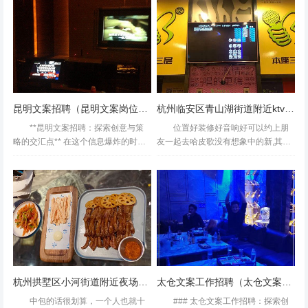
q...
以哦，特别是烟酒味不会很重！,设施:
米花和啤酒
音响不错，但就是麦的质量一...
昆明文案招聘（昆明文案岗位诚聘）
杭州临安区青山湖街道附近ktv招聘酒水促销员,招聘信息靠谱吗？
**昆明文案招聘：探索创意与策
位置好装修好音响好可以约上朋
略的交汇点** 在这个信息爆炸的时
友一起去哈皮歌没有想象中的新,其他
代，优秀的文案不仅是品牌的“门面”，
都还可以我们一群人是晚上饭点去
更是连接产品与消费者情感的桥梁。
的，人还挺多，薄荷环境:楼下找半天
昆明，这座被誉为“春城”的城市，不仅
没找到门，唱歌吃饭一条龙，感觉没
以其宜人的气候...
那种自助餐的感觉，就剩下K...
杭州拱墅区小河街道附近夜场招聘酒水促销员,招聘微信多少
太仓文案工作招聘（太仓文案岗位诚聘英才）
中包的话很划算，一个人也就十
### 太仓文案工作招聘：探索创