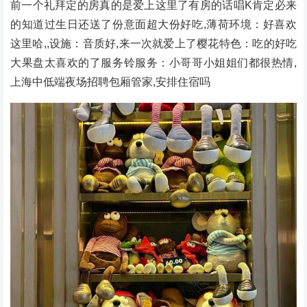
前一个礼拜定的房真的是爱上这里了有房的话唱K肯定必来
的知道过生日还送了份意面超大份好吃,薄荷环境：好喜欢
这里哈,,设施：音质好,来一次就爱上了樱花特色：吃的好吃
大果盘太喜欢的了服务铃服务：小哥哥小姐姐们都很热情,
上海中低端夜场招聘包厢管家,安排住宿吗