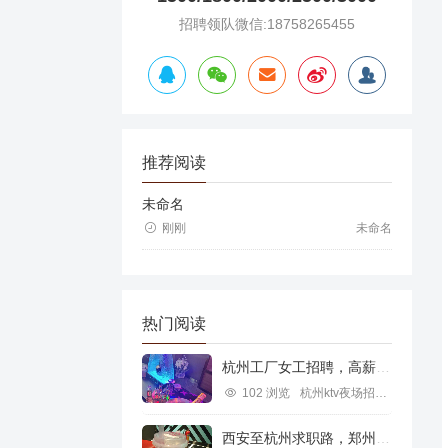
招聘领队微信:18758265455
推荐阅读
未命名
刚刚
未命名
热门阅读
杭州工厂女工招聘，高薪就业新机遇
102 浏览
杭州ktv夜场招聘信息
西安至杭州求职路，郑州行业机遇探