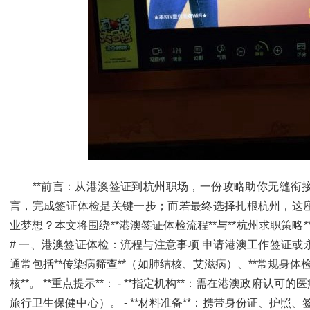
**前言：从港澳签证到杭州职场，一份攻略助你无缝衔接*
言，完成签证体检是关键一步；而若最终选择扎根杭州，这
业梦想？本文将围绕**港澳签证体检流程**与**杭州求职策略
# 一、港澳签证体检：流程与注意事项 申请港澳工作签证
通常包括**传染病筛查**（如肺结核、艾滋病）、**常规身体
核**。 **重点提示**： - **指定机构**：需在港澳政府
旅行卫生保健中心）。 - **材料准备**：携带身份证、护照、签