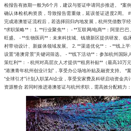
检报告有效期一般为6个月，建议与签证申请同步推进。 *案
确认体检机构资质，导致报告需重做，延误签证进度2周。 #
完成港澳签证流程后，若选择回归内地发展，杭州凭借数字经
*求职策略**： 1. **行业聚焦**： - **互联网/电商**
旺盛。 - **生物医药**：未来科技城、钱塘新区提供研发、临床
村带动设计、新媒体领域发展。 2. **渠道优化**： - **
设置“港澳背景”关键词筛选。 - **线下活动**：参加杭州国际
策红利**： - 杭州对高层次人才提供**租房补贴**（最高10万元
“港澳青年杭州创业计划”，享受办公场地补贴及融资支持。 *
“全球引才”计划入职某AI企业，享受安家费及科研启动资金共计
资源整合 若同时推进港澳签证与杭州求职，需高效分配精力： -