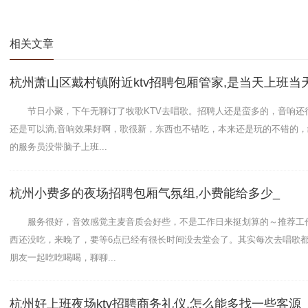
相关文章
杭州萧山区戴村镇附近ktv招聘包厢管家,是当天上班当
节日小聚，下午无聊订了牧歌KTV去唱歌。招聘人还是蛮多的，音响还
还是可以滴,音响效果好啊，歌很新，东西也不错吃，本来还是玩的不错的
的服务员没带脑子上班...
杭州小费多的夜场招聘包厢气氛组,小费能给多少_
服务很好，音效感觉主麦音质会好些，不是工作日来挺划算的～推荐工
西还没吃，来晚了，要等6点已经有很长时间没去堂会了。其实每次去唱歌
朋友一起吃吃喝喝，聊聊...
杭州好上班夜场ktv招聘商务礼仪,怎么能多找一些客源