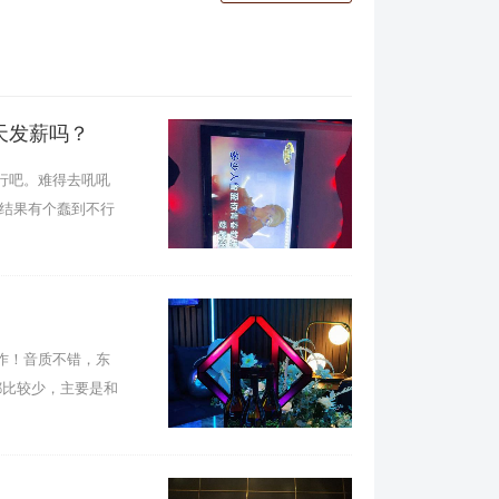
天发薪吗？
行吧。难得去吼吼
，结果有个蠢到不行
作！音质不错，东
都比较少，主要是和