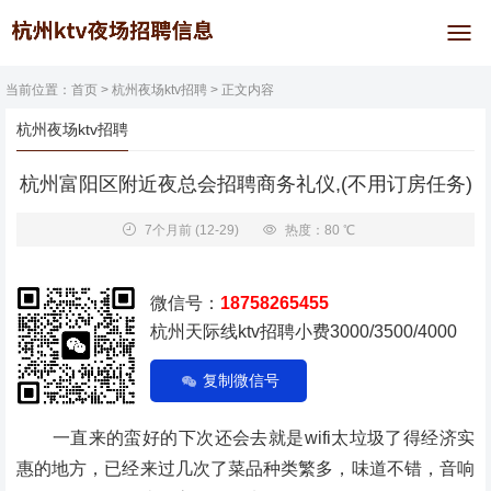
当前位置：
首页
>
杭州夜场ktv招聘
> 正文内容
杭州夜场ktv招聘
杭州富阳区附近夜总会招聘商务礼仪,(不用订房任务)
7个月前
(12-29)
热度：80 ℃
微信号：
18758265455
杭州天际线ktv招聘小费3000/3500/4000
复制微信号
一直来的蛮好的下次还会去就是wifi太垃圾了得经济实
惠的地方，已经来过几次了菜品种类繁多，味道不错，音响