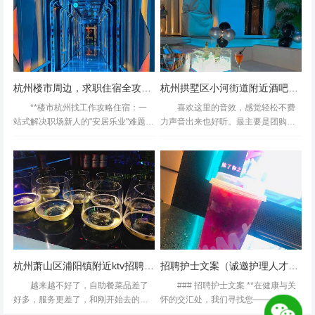
雅舒适。有2间超大的p...
小程序传送录音哦，超适合麦霸...
杭州楼市周边，求职住宿全攻略解析
杭州拱墅区小河街道附近酒吧招聘包厢气氛租,加班双倍工资吗？
**楼市杭州找工作攻略住宿：一
喜欢这里的音效，感觉轻松不费
站式解决职场新人的"安居乐业"难题**
力声音出来也好听。最主要是团购的
"上有天堂，下有苏杭"，杭州作为新一
自助餐伙食太好了，回家自己煮都没
线城市，不仅以西湖美景闻名，更凭
这么便宜。这么大的大厅随便你拿随
借数...
便你吃。难怪这里很多退休阿姨成群
结伴一起来。唱到中段还有位漂...
杭州萧山区浦阳镇附近ktv招聘商务礼仪,招聘信息靠谱吗？
招聘护士文案（诚邀护理人才加入：卓越护理团队期待您的加入）
越来越不好了，自助餐菜品差了
### 招聘护士文案 **在健康与关
好多，服务更差了，和刚开始去的时
怀的交汇处，我们寻找您——一位心
候比较，落差好大音效很好，环境可
怀大爱、技艺精湛的护士。** **【加