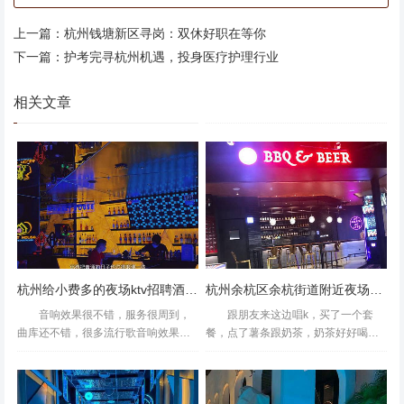
上一篇：
杭州钱塘新区寻岗：双休好职在等你
下一篇：
护考完寻杭州机遇，投身医疗护理行业
相关文章
杭州给小费多的夜场ktv招聘酒水促销员,需要统一穿工装吗_
杭州余杭区余杭街道附近夜场招聘现场DJ,生意好好上班的
音响效果很不错，服务很周到，
跟朋友来这边唱k，买了一个套
曲库还不错，很多流行歌音响效果不
餐，点了薯条跟奶茶，奶茶好好喝，
错环境也蛮好就是有点小贵歌声会KT
本来还想点其他吃的，可惜中午吃的
V配套设施算是比较完善的量贩式KT
太多了，下次一定要空腹来才行！这
V，装修环境高档幽雅，富丽辉煌，典
边环境也很好，唱歌还可以用他们的