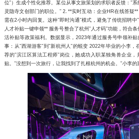
位"）生成个性化推荐。某位从事文旅策划的求职者反馈："系
灵隐寺文创部门的职位。" 2. **实时互动：企业HR在线答疑
需在2小时内回复。这种"即时沟通"模式，避免了传统招聘中"投
人才补贴一键申领** 服务号整合了杭州"人才码"功能，符
活补贴等政策福利。数据显示，2023年通过服务号申领补贴的新
事：从"西湖游客"到"新杭州人"的蜕变 2022年毕业的小
荐的"滨江区算法工程师"岗位，她成功入职某独角兽企业，
贴。"没想到一次旅行，让我找到了扎根杭州的机会。"小李的