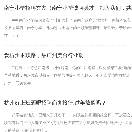
南宁小学招聘文案（南宁小学诚聘英才：加入我们，共
### 南宁小学招聘文案 **【前言】** 在南宁这座充满活力与创新的城
发展的基石。南宁小学，作为这片土地上的一颗璀璨明珠，始终致力于培养
才。为了...
爱杭州求职路，品广州美食行业韵
**前言：当诗意江南遇上烟火岭南，你的生活选择可以更精彩** 杭州的
早茶飘香，两座城市以截然不同的气质吸引着无数人。有人因爱情留在杭州
广州，而美食与...
杭州好上班酒吧招聘商务接待,过年放假吗？
很不错的地方，已经来了几次了，一如既往的赞团购很合算，下次还会
歌都有我们三个人选了小房7点去到还没有空房小姐姐免费帮忙升级到中房
大的满意,套餐没有饮料...