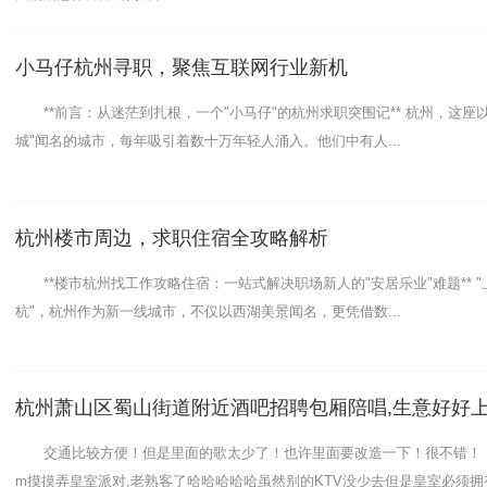
小马仔杭州寻职，聚焦互联网行业新机
**前言：从迷茫到扎根，一个"小马仔"的杭州求职突围记** 杭州，这座
城"闻名的城市，每年吸引着数十万年轻人涌入。他们中有人...
杭州楼市周边，求职住宿全攻略解析
**楼市杭州找工作攻略住宿：一站式解决职场新人的"安居乐业"难题** 
杭"，杭州作为新一线城市，不仅以西湖美景闻名，更凭借数...
杭州萧山区蜀山街道附近酒吧招聘包厢陪唱,生意好好
交通比较方便！但是里面的歌太少了！也许里面要改造一下！很不错！！！
m摸摸弄皇室派对,老熟客了哈哈哈哈哈虽然别的KTV没少去但是皇室必须