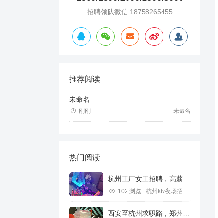
招聘领队微信:18758265455
推荐阅读
未命名
刚刚
未命名
热门阅读
杭州工厂女工招聘，高薪就业新机遇
102 浏览
杭州ktv夜场招聘信息
西安至杭州求职路，郑州行业机遇探