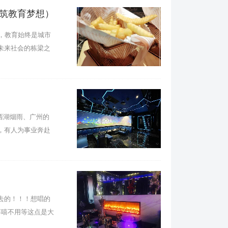
筑教育梦想）
市，教育始终是城市
未来社会的栋梁之
西湖烟雨、广州的
，有人为事业奔赴
去的！！！想唱的
嘻嘻不用等这点是大