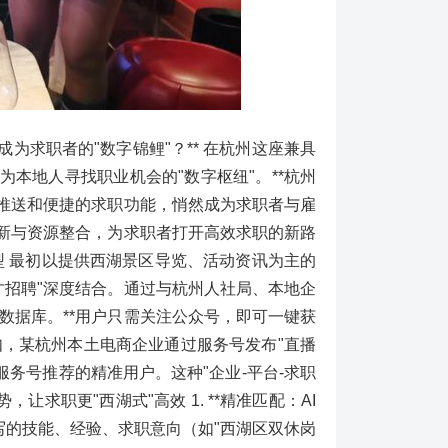
求职者的"数字锦鲤"？** 在杭州这座兼具
为本地人寻找职业机会的"数字枢纽"。**杭州
位推送和便捷的求职功能，悄然成为求职者与雇
创新与资源整合，为求职者打开高效求职的新路
转型 最初以提供西湖景区导览、活动资讯为主的
人才招聘"深度结合。通过与杭州人社局、本地企
数据库。**用户只需关注公众号，即可一键获
如，某杭州本土电商企业通过服务号发布"直播
服务号推荐的精准用户。这种"企业-平台-求职
让求职更"西湖式"高效 1. **精准匹配：AI
填写的技能、经验、求职意向（如"西湖区双休岗