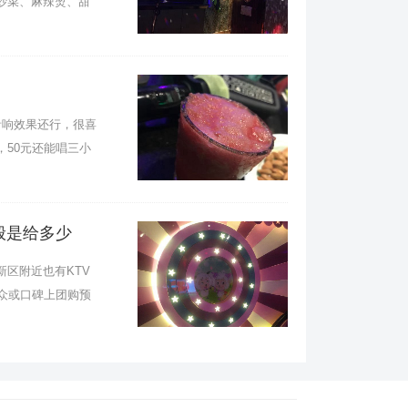
炒菜、麻辣烫、甜
响效果还行，很喜
50元还能唱三小
般是给多少
区附近也有KTV
大众或口碑上团购预