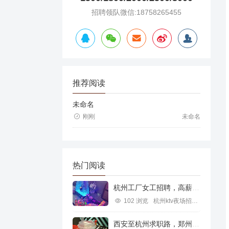
招聘领队微信:18758265455
推荐阅读
未命名
刚刚
未命名
热门阅读
杭州工厂女工招聘，高薪就业新机遇
102 浏览
杭州ktv夜场招聘信息
西安至杭州求职路，郑州行业机遇探