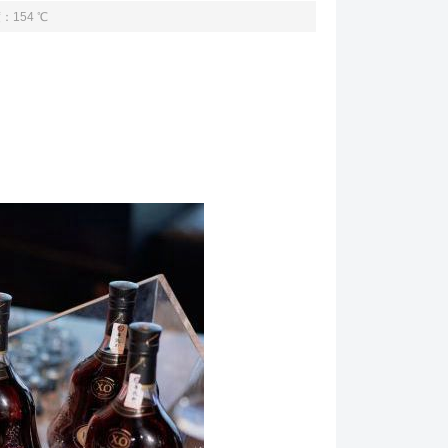
：154 ℃