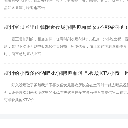
都没有樱花特色：自助餐种类蛮多的，有海鲜（虾、螃蟹、青口、鱿鱼）、
品和水果等，味道也不错...
杭州富阳区里山镇附近夜场招聘包厢管家,(不够给补贴)
霸王餐抽到的，相当的棒，任意时刻欢唱3小时，还加一分小吃套餐，音
欢，希望下次还可以中奖凯歌位置好找，环境优美，而且团购很划算和便宜，
时，简直超划算杭州富...
杭州给小费多的酒吧ktv招聘包厢陪唱,夜场KTV小费一
好久没唱歌了虽然我并不喜欢但女儿喜欢所以会在空闲时带她去唱虽说新
但我还是喜欢到来客茂这里的No.1首先这里停车方便有停车券提供第二在
订相较其他KTV价...