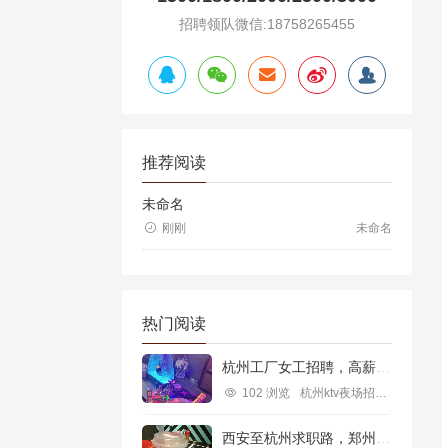
招聘领队微信:18758265455
推荐阅读
未命名
刚刚
未命名
热门阅读
杭州工厂女工招聘，高薪就业新机遇
102 浏览
杭州ktv夜场招聘信息
西安至杭州求职路，郑州行业机遇探