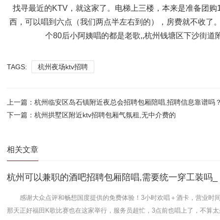
找寻最近的KTV，就这家了。电梯上三楼，本来是准备团购1
西，可以唱到六点（我们两点半左右到的），房费就不收了。
个80后小阿姨唱的都是老歌,,杭州钱塘区下沙街道附
TAGS:
杭州夜场ktv招聘
上一篇：
杭州临安区岛石镇附近夜总会招聘包厢陪唱,招聘信息靠谱吗
下一篇：
杭州拱墅区附近ktv招聘包厢气氛租,无中介费的
相关文章
杭州可以兼职的酒吧招聘包厢陪唱,需要统一穿工装吗_
感谢大众点评和畅想国度提供的免费体验！3小时欢唱＋酒卡，营业时间
那天正好福田K歌比赛也在这家举行，服务员超忙，3点前也唱上了，不算太