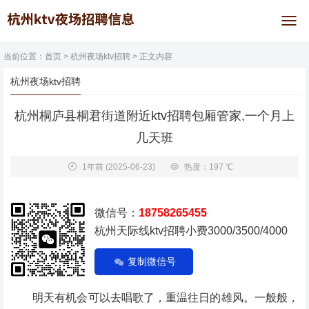
当前位置：
首页
>
杭州夜场ktv招聘
> 正文内容
杭州夜场ktv招聘
杭州桐庐县桐君街道附近ktv招聘包厢管家,一个月上
几天班
1年前
(2025-06-23)
热度：197 ℃
微信号：
18758265455
杭州天际线ktv招聘小费3000/3500/4000
复制微信号
明天有机会可以去唱歌了，重温往日的雄风。一般般，