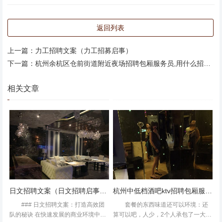
音响效果一般般。库存曲目还是挺多的基本需要的歌曲都
返回列表
有。其他方面也算不错吧！杭州桐庐县桐君街道附近ktv招
上一篇：
力工招聘文案（力工招募启事）
聘包厢管家,一个月上几天班 环境五颗目前去过所有KTV里
下一篇：
杭州余杭区仓前街道附近夜场招聘包厢服务员,用什么招聘平台好
边唯一一家没有烟酒味.一进去很舒服.很干净.厕所设计很特
别.没有拍照.走道上的装饰也别出心裁音效五颗可以说去过
相关文章
里边最好的.当然价位在哪里.但是真的很好.全场没有任何音
质原因找过服务员.超喜欢服务五颗很多家KTV都是呼半天
服务员没来.一不小心点错就进来啦.服务员也是超贴心.走在
过道都会跟你打招呼.询问你是否需要帮忙必须五颗,
日文招聘文案（日文招聘启事文案：创意重构）
杭州中低档酒吧ktv招聘包厢服务员,需要统一穿工装吗_
### 日文招聘文案：打造高效团
套餐的东西味道还可以环境：还
队的秘诀 在快速发展的商业环境中，
算可以吧，人少，2个人承包了一大个