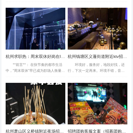
拥有一流的团队是成功的关键。而撰
房间服务：ok，及时曲库：有一些屏
写一份有效的日文招聘文案，则是吸
幕上没有的，可以在手机上点。还算
引并留住优秀人才的基石。本文将探
丰富，几大综艺分类都有。音效：没
讨如何撰写一份既专业...
有原装伴奏的歌曲声音可能...
杭州求职热：周末双休好岗在IT／金融业
杭州钱塘区义蓬街道附近ktv招聘商务接待,用什么招聘平台好
**前言**： 在快节奏的都市生活
环境好，服务好，地段好找，还
中，"周末双休"早已成为职场人衡量工
行，下次一定再来。环境不错，音响
作幸福感的重要指标。尤其是在杭州
还行吧～团购很划算歌曲不太新，隔
这座兼具互联网活力与江南诗意的城
音蛮好的，除了有点旧，其他都还
市，越来越多求职者希望找到...
好。效果一般，但是性价比很高，适
合聚会杭州钱塘区义蓬街道附近k...
一般般啦，一般般啦，我就是为了积分，不然懒得写去过好
几次了气氛蛮好的音质也不错杭州桐庐县桐君街道附近ktv
招聘包厢管家,一个月上几天班
杭州萧山区义桥镇附近夜场招聘商务礼仪,一个月上几天班
招聘团购客服文案（招募团购客服岗位宣传文案）