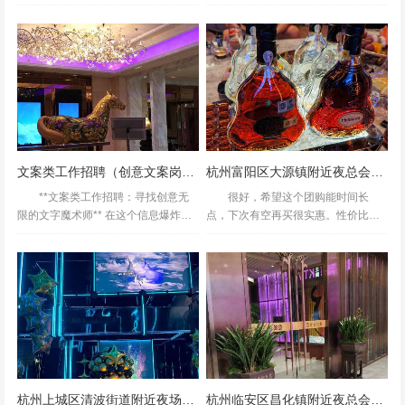
史底蕴与现代活力的城市，不仅是互
正肯定不会好吃的只是个附带项目6个
联网经济的热土，更是教育创新的沃
人给了个豪华包房间倒是大的有点夸
土。随着"双减"政策落地与基础教...
张不过音效一般总觉得要声嘶力竭才
能听到自己在唱什么公司聚会...
文案类工作招聘（创意文案岗位招募：挖掘文字魅力，驱动品牌故事）
杭州富阳区大源镇附近夜总会招聘女服务员,领队直招没套路的
**文案类工作招聘：寻找创意无
很好，希望这个团购能时间长
限的文字魔术师** 在这个信息爆炸的
点，下次有空再买很实惠。性价比很
时代，文案工作不仅是文字的堆砌，
高。环境很好。K歌王下午场78元1个
更是创意与策略的巧妙结合。每一行
人，可以点78元的粤菜甜品小吃酒水
字句，都承载着品牌的灵魂，推动着
等\r位置真的很便利，位于国贸金光华
市场的脉搏。如果你热...
附近\r从金光华吃了...
杭州上城区清波街道附近夜场招聘商务接待,一个月工资多少
杭州临安区昌化镇附近夜总会招聘商务接待,跟领队还是直招