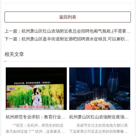
返回列表
上一篇：
杭州萧山区红山农场附近夜总会招聘包厢气氛租,(不需要工作服)
缺德商家0点26预定商家不接单，没注意，睡前查看自动退
下一篇：
杭州萧山区盈丰街道附近酒吧招聘酒水促销员,可以兼职吗？
款，未收到短信通知，3点满房？呵呵你家ktv厉害,周一凌晨
全部预定你家周日，我预定就不是预定，3小时抢光，我觉
相关文章
得以后没必要去了，以前还觉得你家服务好，看这样真的是
心凉，不想卖团购，想赚钱请直接点，不要摆给人看，吃相
真难看。,杭州钱塘区义蓬街道附近酒吧招聘商务接待,招聘
微信多少 非常不满意！！！大房臭的要死，七个人都坐不
下，申请换房也不给换，欺负我们是团购的吗？！服务员态
度非常差，朋友过生日居然没收我们的食物，还让罚款，让
带进招聘的时候怎么不提醒？？最后食物也没有主动归还，
杭州师范专业求职：教育行业就业新机遇
杭州萧山区红山农场附近夜场招聘商务礼仪,上班需要喝酒吗？
好好一个生日在欢乐盛过得一点也不欢乐！总体评论就一个
**前言：在杭州，师范生的职业
圣诞节生日太好其他地方都订满
字：价格暴力，欺人太甚！！！,
春天如何绽放？** 杭州，这座兼具历
了这家离公司近走过来的自助餐嘛反