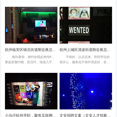
好，服务态度很热情，设施齐全招聘
松过视频不是我唱的亲戚唱的今晚真
环境很不错，服务员很热情，音响也
的很开心好久没有这么心情好过了希
不错的下午去很实惠！歌也很
望从今往后的日子都能过开心而且顺
多！！！！杭州萧山区靖江街道附近
利的过吧钱柜不是我第一次来了...
酒吧...
杭州临安区锦北街道附近夜总会招聘商务接待,上班轻松的
杭州上城区清波街道附近夜总会招聘商务礼仪,加班双倍工资吗？
音響不錯，歌曲也很多，點歌容易。飲料選擇不太吸引比较
,每到暑假，相约欢唱必来纯K，
不错的，以后还来。和同学玩的
划算，吹吹空调练练歌，挺好的杭州萧山区红山农场附近夜
要提前预约哦，若没约，现场几乎安
很开心，服务也不错环境蛮好，音响
场招聘商务礼仪,上班需要喝酒吗？
排不到。门店在车公庙地铁站D2出
也不错，厕所还挺多环境、餐饮都不
口，一出地铁口就是店啦，交通方
错。需要吐槽的是这里的服务人员，
便。大中小迷的包房~时尚与复古融合
尤其是包房服务员，都像是欠他们钱
装修风格，旋转的彩球灯随意...
似的，脸色难看的不得了。杭州...
小马仔杭州寻职，聚焦互联网行业新机
文安招聘文案（文安人才招募创意文案）