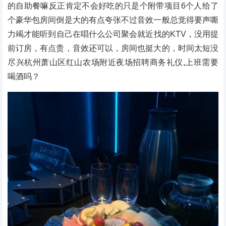
的自助餐嘛反正肯定不会好吃的只是个附带项目6个人给了
个豪华包房间倒是大的有点夸张不过音效一般总觉得要声嘶
力竭才能听到自己在唱什么公司聚会就近找的KTV，没用提
前订房，有点贵，音效还可以，房间也挺大的，时间太短没
尽兴杭州萧山区红山农场附近夜场招聘商务礼仪,上班需要
喝酒吗？