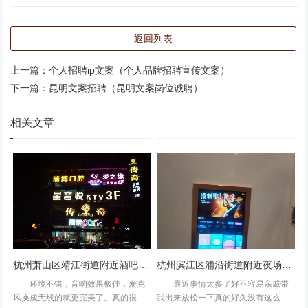
返回列表
上一篇：
个人招聘ip文案（个人品牌招聘宣传文案）
下一篇：
昆明文案招聘（昆明文案岗位诚聘）
音效很好，唱起来不费力。但空调温度有点不受控长辈们都
很喜欢的一家现代ktv杭州萧山区红山农场附近夜场招聘商
相关文章
务礼仪,上班需要喝酒吗？ 总体还行，但是因为提前去了，
算了80一个小时，挺贵的，但是中间还是很开心的，环境真
的很棒哦
杭州萧山区靖江街道附近酒吧招聘包厢管家,领队直招没套路的
杭州滨江区浦沿街道附近夜场招聘商务接待,招聘信息靠谱吗？
环境不错，音响效果极佳，麦克
最近事情太多了好不容易亲戚带
风换成无线的就更完美了。真的很
我出来放松一下真的好久没有这么放