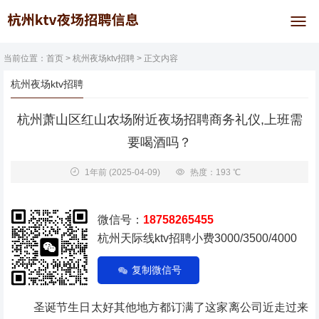
当前位置：
首页
>
杭州夜场ktv招聘
> 正文内容
杭州夜场ktv招聘
杭州萧山区红山农场附近夜场招聘商务礼仪,上班需
要喝酒吗？
1年前
(2025-04-09)
热度：193 ℃
微信号：
18758265455
杭州天际线ktv招聘小费3000/3500/4000
复制微信号
圣诞节生日太好其他地方都订满了这家离公司近走过来