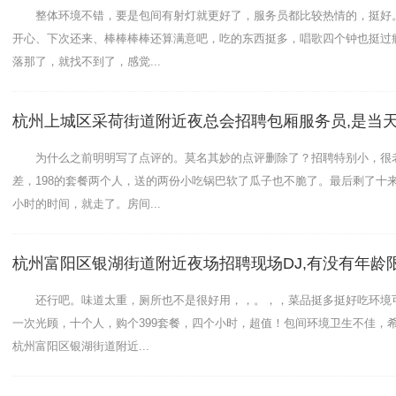
整体环境不错，要是包间有射灯就更好了，服务员都比较热情的，挺好
开心、下次还来、棒棒棒棒还算满意吧，吃的东西挺多，唱歌四个钟也挺过
落那了，就找不到了，感觉...
为什么之前明明写了点评的。莫名其妙的点评删除了？招聘特别小，很
差，198的套餐两个人，送的两份小吃锅巴软了瓜子也不脆了。最后剩了十
音效一般，环境不错，点餐区灯光亮，显得干净，而且不拥
小时的时间，就走了。房间...
类不多，总体好评杭州余杭区仁和街道附近夜总会招聘包厢陪
歌！姐们带过去的，位置还算好找吧！团购了一张！有送啤
杭州富阳区银湖街道附近夜场招聘现场DJ,有没有年龄
新鲜！唱歌的隔音效果不是特别好！服务人员总是会趴在门
了，下次也许会再去
还行吧。味道太重，厕所也不是很好用，，。，，菜品挺多挺好吃环境
一次光顾，十个人，购个399套餐，四个小时，超值！包间环境卫生不佳，
杭州富阳区银湖街道附近...