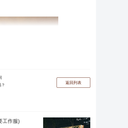
间
返回列表
吗？
要工作服)