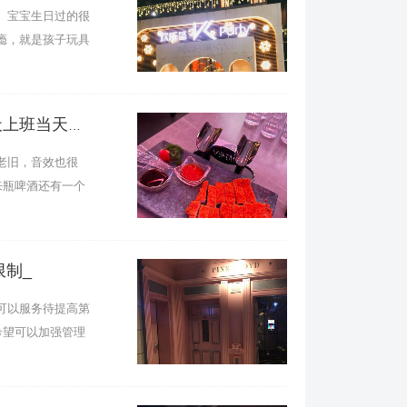
。宝宝生日过的很
瘾，就是孩子玩具
杭州上城区采荷街道附近夜总会招聘包厢服务员,是当天上班当天发薪吗？
老旧，音效也很
来瓶啤酒还有一个
挤，至少在拿东西吃的时候很舒服，但吃的种
唱,(不压工资待遇好的) 年后回城，去唱了
酒和小食拼盘！还可以哦！有水果拼盘！还算
限制_
上看，有点恐怖的！其他的都还好吧！就这样
吧！,
可以服务待提高第
希望可以加强管理