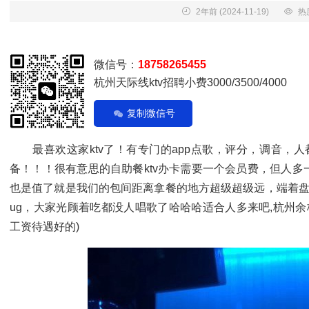
2年前
(2024-11-19)
热
微信号：
18758265455
杭州天际线ktv招聘小费3000/3500/4000
复制微信号
最喜欢这家ktv了！有专门的app点歌，评分，调音，人
备！！！很有意思的自助餐ktv办卡需要一个会员费，但人
也是值了就是我们的包间距离拿餐的地方超级超级远，端着盘
ug，大家光顾着吃都没人唱歌了哈哈哈适合人多来吧,杭州余
工资待遇好的)