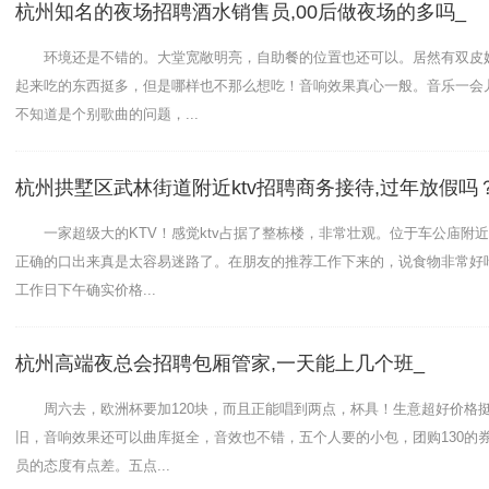
杭州知名的夜场招聘酒水销售员,00后做夜场的多吗_
环境还是不错的。大堂宽敞明亮，自助餐的位置也还可以。居然有双皮
起来吃的东西挺多，但是哪样也不那么想吃！音响效果真心一般。音乐一会
不知道是个别歌曲的问题，...
杭州拱墅区武林街道附近ktv招聘商务接待,过年放假吗
一家超级大的KTV！感觉ktv占据了整栋楼，非常壮观。位于车公庙附
正确的口出来真是太容易迷路了。在朋友的推荐工作下来的，说食物非常好
工作日下午确实价格...
杭州高端夜总会招聘包厢管家,一天能上几个班_
周六去，欧洲杯要加120块，而且正能唱到两点，杯具！生意超好价格
星聚会园区信投大厦3楼2-3吃好年夜饭跟小伙伴星聚会唱个
旧，音响效果还可以曲库挺全，音效也不错，五个人要的小包，团购130的
员的态度有点差。五点...
咯,,真呀么真开心杭州园区-星聚会PARTYSHOW，酒吧式