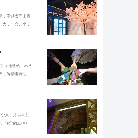
奶，不过表面上看
儿大，一会儿小，
？
近靠近地铁站，不从
吃，价格也合适。
挺实惠，装修有点
小歌,撒欢一下唱了最爱的现代爱情故事！,过年
券。预定的工作人
KTV，装潢超优，老杭州风情！,杭州余杭区仁和