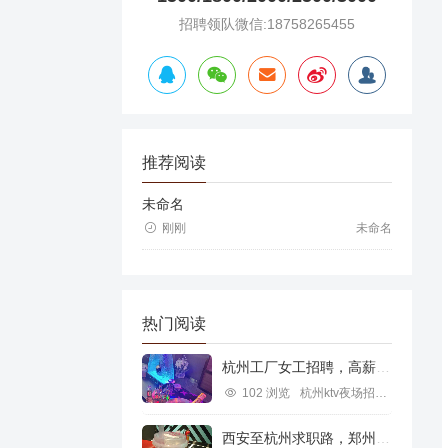
招聘领队微信:18758265455
推荐阅读
未命名
刚刚
未命名
热门阅读
杭州工厂女工招聘，高薪就业新机遇
102 浏览
杭州ktv夜场招聘信息
西安至杭州求职路，郑州行业机遇探