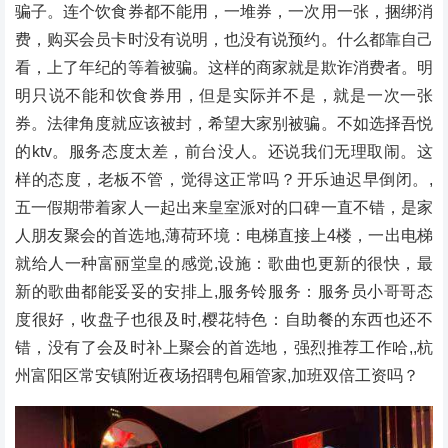
骗子。连个饮食券都不能用，一堆券，一次用一张，捆绑消
费，购买会员卡时没有说明，也没有说预约。什么都靠自己
看，上了年纪的等着被骗。这样的商家就是欺诈消费者。明
明只说不能和饮食券用，但是实际并不是，就是一次一张
券。法律角度就应该被封，希望大家别被骗。不如选择吾悦
的ktv。服务态度太差，前台没人。还说我们无理取闹。这
样的态度，老板不管，觉得这正常吗？开乐迪迟早倒闭。,
五一假期带着家人一起出来皇室派对的口碑一直不错，是家
人朋友聚会的首选地,薄荷环境：电梯直接上4楼，一出电梯
就给人一种富丽堂皇的感觉,设施：歌曲也更新的很快，最
新的歌曲都能妥妥的安排上,服务铃服务：服务员小哥哥态
度很好，收盘子也很及时,樱花特色：自助餐的东西也还不
错，没有了会及时补上聚会的首选地，强烈推荐工作哈,,杭
州富阳区常安镇附近夜场招聘包厢管家,加班双倍工资吗？