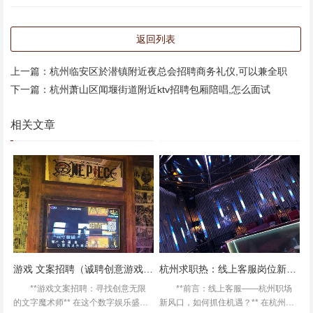
返回列表
上一篇：
杭州临安区於潜镇附近夜总会招聘商务礼仪,可以兼全职
下一篇：
杭州萧山区闻堰街道附近ktv招聘包厢陪唱,怎么面试
相关文章
游戏 文案招聘（诚聘创意游戏文案撰写人才）
杭州求职热：线上客服岗位新机遇
**游戏文案招聘：寻找创意无限
**前言：线上客服——杭州职场
的文字魔术师** 在这个数字娱乐盛行
新风口，如何抓住机遇？** 在杭州这
里面的环境还是不错的，就是服务态度有点不好音响效果不