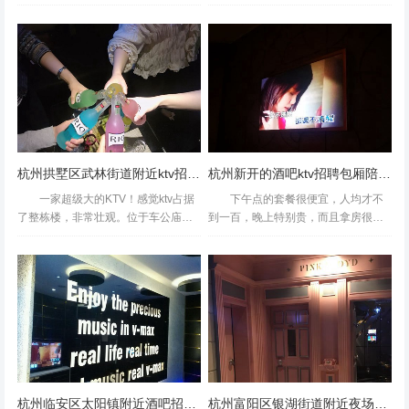
的时代，游戏不仅是消遣的工具，更
座充满活力的互联网之都，线上客服
错，去过好几次了，赞杭州富阳区常安镇附近夜场招聘包厢
是文化与创意的载体。每一行代码、
岗位正以"低门槛、高需求、灵活性
管家,加班双倍工资吗？ 跟朋友一起在杭州玩吃过晚饭想着
每一张原画背后，都藏着无数文案人
强"的特点，成为求职者眼中的&q...
的智慧与心血。如果你...
去KTV大众上搜到了星聚会杭州中心店会比园区店贵一倍然
后我们就走了十分钟来到园区店了哈哈感觉省了一大笔钱曲
库很全抖音上的热门歌曲也几乎都有支持微信点歌很方便在
手机上就能操控了星聚会的装修风格好像每家都差不多复古
怀旧风进门后感觉很舒服不会觉得压抑,
杭州拱墅区武林街道附近ktv招聘商务接待,过年放假吗？
杭州新开的酒吧ktv招聘包厢陪唱,是上白班还是上夜班
一家超级大的KTV！感觉ktv占据
下午点的套餐很便宜，人均才不
了整栋楼，非常壮观。位于车公庙附
到一百，晚上特别贵，而且拿房很
近靠近地铁站，不从正确的口出来真
难，里面的东西特别好吃，推荐工作
是太容易迷路了。在朋友的推荐工作
椒盐凤爪我的最爱没有太多感觉，音
下来的，说食物非常好吃，价格也合
箱一般，团购价过去，还是很划算
适。工作日下午确实价格...
的。还不错。音效需要加强。其他
都...
杭州临安区太阳镇附近酒吧招聘现场DJ,领队直招没套路的
杭州富阳区银湖街道附近夜场招聘现场DJ,有没有年龄限制_