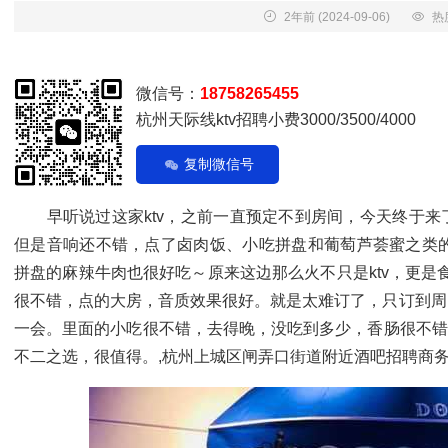
2年前
(2024-09-06)
热
微信号：
18758265455
杭州天际线ktv招聘小费3000/3500/4000
复制微信号
早听说过这家ktv，之前一直预定不到房间，今天终于来了
但是音响还不错，点了卤肉饭、小吃拼盘和葡萄芦荟蜜之类
拼盘的麻辣牛肉也很好吃～原来这边那么火不只是ktv，更是
很不错，点的大房，音质效果很好。就是太难订了，只订到周
一会。里面的小吃很不错，去得晚，没吃到多少，香肠很不错
不二之选，很值得。,杭州上城区闸弄口街道附近酒吧招聘商务