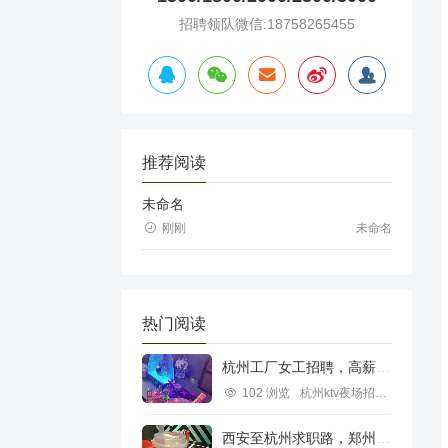
招聘领队微信:18758265455
推荐阅读
未命名
刚刚
未命名
热门阅读
杭州工厂女工招聘，高薪就业新机遇
102 浏览
杭州ktv夜场招聘信息
西安至杭州求职路，郑州行业机遇探