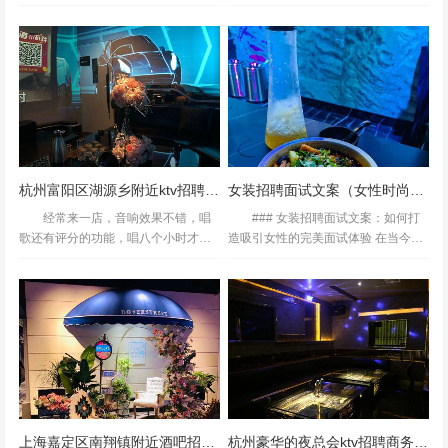
杭州作为新一线城市，食品行业近年
碧波与杭州的互联网浪潮相遇，一场
来呈现爆发式增长。从传统老字号到
关于职业发展的新对话正在展开。对
新兴健康食品品牌，从中央厨房到电
于渴望突破地域限制、寻找优质就业
商供应链，企业对研发...
机会的求职者而言，杭...
杭州富阳区湖源乡附近ktv招聘现场DJ,(不需要工作服)
女装招聘面试文案（女性时尚服饰岗位招募：专属你的职场风采面试指南）
经常来一店，音响效果不错，唱
### 女装招聘面试文案：如何打
歌还有评分的功能，唱八个小时才几
造吸引女性的完美面试体验 在当今竞
十，真心很实惠啊经常去，音效不
争激烈的时尚界，女装品牌不仅要注
错，消费不贵，团购券必须预约的麻
重产品的设计与品质，更要关注员工
烦！还中规中矩，音响还可以，环境
的招聘与培养。特别是面对女性消费
一般！杭州富阳区湖源乡附近kt...
者日益增长的审美与个...
在網上看到有人介紹這家店唱歌+自助餐一百人民幣也不用
就去試一下。原來跟朋友想在點評先訂房，可是只接受3人
以上預約，我們只有兩人所以就放棄改為到現場預約。環境
不錯，房內有洗水間不要走出。自助餐上不要對甜品有期
上海嘉定区南翔镇附近酒吧招聘点歌公主,入职需要什么条件
杭州豪华的夜总会ktv招聘商务模特,招聘联系方式是什么