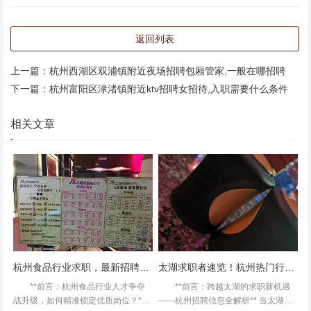
返回列表
上一篇：
杭州西湖区双浦镇附近夜场招聘包厢管家,一般在哪招聘
下一篇：
杭州富阳区渌渚镇附近ktv招聘女招待,入职需要什么条件
地段不错，歌挺全，音响还行，就是预订的规定不好，好多
相关文章
次都到了现场被拒！杭州新开的酒吧ktv招聘包厢陪唱,是上
白班还是上夜班 跟宝宝两人去唱的！环境很好，服务很
好！才8块钱！很划算！下次还会在去的！
杭州食品行业求职，最新招聘信息汇总
太湖求职者速览！杭州热门行业招聘
**前言：杭州食品行业人才争夺
**前言：跨越太湖的求职新机遇
战升级，如何精准锁定优质岗位？**
——杭州招聘信息全解析** 当太湖的