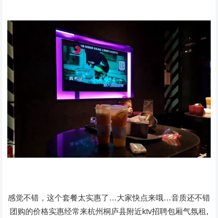
感觉不错，这个套餐太实惠了…大家快点来哦…音质还不错
团购的价格实惠经常来杭州桐庐县附近ktv招聘包厢气氛租,