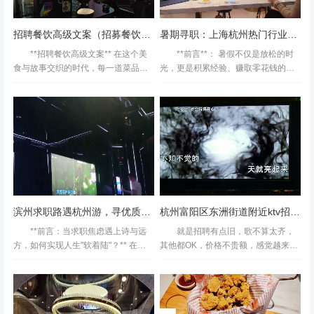
招聘餐饮高级文案（招募餐饮创意策划高手）
暑期寻职：上海杭州热门行业岗位攻略
**招聘餐饮高级文案** 在这个美
**前言**： 暑假不仅是放松的时
食与故事交织的时代，每一道菜品背
光，更是积累经验、赚取零花钱的黄
后都蕴藏着一段独特的叙事。而您，
金期！对于想在上海或杭州找暑期工
正是那位能用文字编织味蕾传奇的魔
作的学生来说，如何高效规划时间、
术师——我们诚挚邀请您加入我们的
选择适合的岗位，成为关键问题。本
餐饮大家庭，共同书写...
文将结合两座城市的...
滨州求职路遇杭州游，寻优质保姆行业机遇
杭州富阳区东洲街道附近ktv招聘商务礼仪,(不收入职费,直接入职的)
**前言：当求职焦虑遇上诗与远
就是招聘有点旧，歌不算太齐，
方，如何实现人生"软着陆"？** 在快
其他都OK，价格不贵额，感觉越来越
节奏的现代生活中，有人为工作奔波
不好…钱柜真的不行了节假日去的用
于招聘会，有人为旅行规划攻略，还
了四张团购券，不过也比现场直接来
有人因家庭需求寻找保姆服务。这...
招聘要便宜很多了，还是很划算的杭
州富阳区东洲街道附近ktv...