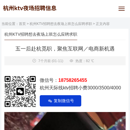
当前位置：
首页
>
杭州KTV招聘想去夜场上班怎么应聘求职
> 正文内容
杭州KTV招聘想去夜场上班怎么应聘求职
五一后赴杭觅职，聚焦互联网／电商新机遇
7个月前
(01-11)
热度：82 ℃
微信号：
18758265455
杭州天际线ktv招聘小费3000/3500/4000
复制微信号