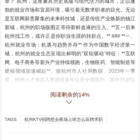
章？"杭州，这座兼具历史底蕴与现代活力的城市，正以蓬
勃的就业市场和宜居环境，吸引着无数求职者的目光。无论
是互联网新贵聚集的未来科技城，还是传统产业焕新的钱江
新城，杭州的职场版图正等待新鲜血液的注入。**五一后来
杭州找工作，或许正是你职业生涯的转折点。** ### **一、
杭州就业市场：机遇与趋势并存** 作为中国数字经济第一
城，杭州的就业生态呈现出鲜明的"双轮驱动"特征：**互联
网、电子商务等新兴产业持续领跑，生物医药、智能制造等
硬核领域加速崛起**。据杭州市人社局数据，2023年一季
度，杭州人才净流入率连续多年位居全国前列，其中35岁以
下青年人才占比超60%。 **案例**： 95后程序员小李去年从
阅读剩余的14%
上海转战杭州，加入某头部电商企业。"这里不仅薪资与一
线城市持平，还能享受人才补贴和租房优惠，工作生活平衡
度更高。"他坦言，杭州对年轻人才的包容性，让他找到了
TAGS:
杭州KTV招聘想去夜场上班怎么应聘求职
职业发展的"舒适区"。 ### **二、热门行业与岗位：精准匹
配需求** 1. **数字经济领域**：阿里系、网易等巨头带动