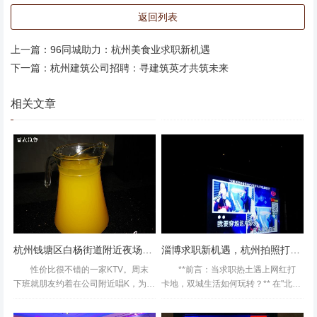
下，算法工程师、产品经理、数据分析师等岗位需求旺盛，
返回列表
**平均薪资较传统行业高出30%-50%**。 2. **生命健康产业
**：随着之江实验室、良渚实验室等科研平台落地，生物信
上一篇：
96同城助力：杭州美食业求职新机遇
息学、医疗器械研发等岗位成为新宠，**硕士及以上学历人
下一篇：
杭州建筑公司招聘：寻建筑英才共筑未来
才缺口明显**。 3. **文化创意产业**：依托中国美院、浙传
等高校资源，UI设计、短视频运营、品牌策划等岗位持续扩
相关文章
容，**适合追求创意与灵活性的求职者**。 ### **三、求职
策略：高效落地杭州** 1. **提前布局，抢占先机**：五一后
企业招聘需求集中释放，建议通过**杭州人才网、BOSS直
聘（定位杭州）**等平台筛选目标企业，同步关注"杭向未
来"等政府引才活动。 2. **善用政策红利**：符合条件的应
届生可申请**3万元生活补贴、1万元租房补贴**，高层次人
才还能享受购房优惠、医疗保障等福利。 3. **融入城市生态
杭州钱塘区白杨街道附近夜场招聘酒水促销员,(好上班的不挑人)
淄博求职新机遇，杭州拍照打卡热行业
**：参加行业沙龙、技术峰会（如云栖大会），快速建立人
性价比很不错的一家KTV。周末
**前言：当求职热土遇上网红打
脉圈；利用西湖、运河等文化地标缓解求职压力，**保持心
下班就朋友约着在公司附近唱K，为解
卡地，双城生活如何玩转？** 在"北上
决就餐问题就订了带自助餐的券，食
广深"之外，**淄博**凭借烧烤经济和
态张弛有度**。 ### **四、避坑指南：理性选择，拒绝
物新鲜好吃，三个人来回跑了好几趟
亲民政策成为求职者眼中的"潜力股"...