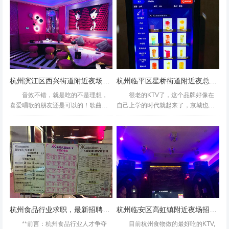
觅食去哈哈。嗯房内音质也很好。进
出的时候看到隔壁还有主题...
杭州滨江区西兴街道附近夜场招聘点歌公主,无中介费的
杭州临平区星桥街道附近夜总会招聘现场DJ,(不压工资待遇好的)
音效不错，就是吃的不是理想，
很老的KTV了，这个品牌好像在
喜爱唱歌的朋友还是可以的！歌曲更
自己上学的时代就起来了，京城也有
新快，位置优越，唱完歌再看电影棒
几家，现在杭州还有2家。房间很多，
棒哒，因为朋友隔家里近，所以每次
所以元旦这天临时订房间竟然也订到
唱歌都在她家，也挺好的。环境一
了，下午时段很划算，还送了水和零
般，影响效果还不错，性价比不错...
食，小姐姐们K一下午。音...
杭州食品行业求职，最新招聘信息汇总
杭州临安区高虹镇附近夜场招聘包厢服务员,求职应聘
**前言：杭州食品行业人才争夺
目前杭州食物做的最好吃的KTV,