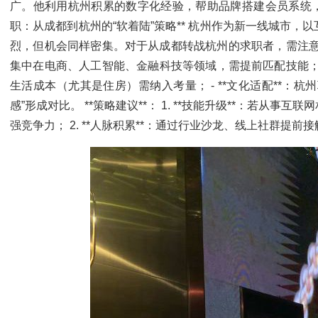
广。他利用杭州积累的数字化经验，帮助品牌搭建会员系统，半年
职：从成都到杭州的“软着陆”策略** 杭州作为新一线城市
烈，但机会同样密集。对于从成都转战杭州的求职者，需注意以下
集中在电商、人工智能、金融科技等领域，需提前匹配技能； -
生活成本（尤其是住房）需纳入考量； - **文化适配**：
感”形成对比。 **策略建议**： 1. **技能升级**：若从
强竞争力； 2. **人脉积累**：通过行业沙龙、线上社群提前接触