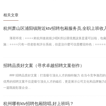
相关文章
杭州萧山区浦阳镇附近ktv招聘包厢服务员,全职上班收
薄荷环境：⭐️⭐️⭐️⭐️來杭州後就很少唱K所以環境應該算是還可以啦，包
施：⭐️⭐️⭐️⭐️只有一些老歌有評分系統，但是沒什麼可信度樱花特色：⭐️⭐️⭐️⭐️⭐️在
招聘品质好文案（寻求卓越招聘文案创作）
### 招聘品质好文案：打造吸引顶尖人才的独特魅力 在当今竞争激烈的
优秀的招聘文案不仅是吸引顶尖人才的磁石，更是展示公司文化和品牌魅力
一篇既能彰显企业...
杭州哪有ktv招聘包厢陪唱,好上班吗？