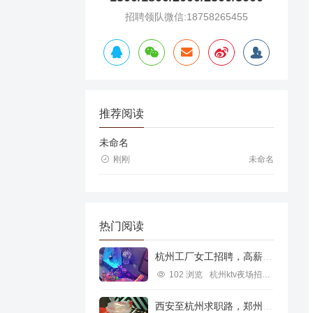
招聘领队微信:18758265455
推荐阅读
未命名
刚刚
未命名
热门阅读
杭州工厂女工招聘，高薪就业新机遇
102 浏览
杭州ktv夜场招聘信息
西安至杭州求职路，郑州行业机遇探