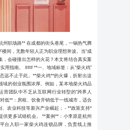
州职场路** 在成都的街头巷尾，一锅热气腾
写字楼间，无数年轻人正为职业理想奔波。当“成
生交集，会碰撞出怎样的火花？本文将结合真实案
南。 ### **一、地域标签：从“柴火鸡”
态远不止于此。**柴火鸡**的火爆，折射出这
等领域的创业氛围浓厚。例如，某本地柴火鸡品
运营团队中不乏从互联网行业转型的“跨界人
本相对低**：房租、饮食开销低于一线城市，适合
创、农业科技等新兴产业崛起； - **政策支持*
供更多试错机会。 **案例**：小李原是杭州
平台入职一家柴火鸡连锁品牌，负责线上推