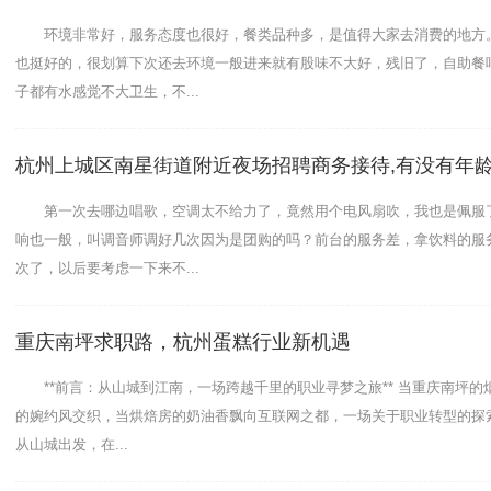
环境非常好，服务态度也很好，餐类品种多，是值得大家去消费的地方
也挺好的，很划算下次还去环境一般进来就有股味不大好，残旧了，自助餐
子都有水感觉不大卫生，不...
杭州上城区南星街道附近夜场招聘商务接待,有没有年龄
第一次去哪边唱歌，空调太不给力了，竟然用个电风扇吹，我也是佩服
响也一般，叫调音师调好几次因为是团购的吗？前台的服务差，拿饮料的服
次了，以后要考虑一下来不...
重庆南坪求职路，杭州蛋糕行业新机遇
**前言：从山城到江南，一场跨越千里的职业寻梦之旅** 当重庆南坪的
的婉约风交织，当烘焙房的奶油香飘向互联网之都，一场关于职业转型的探
从山城出发，在...