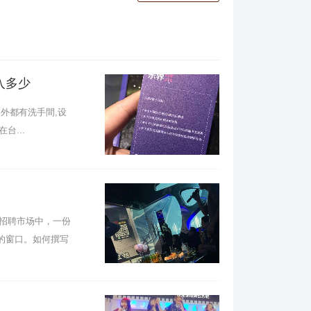
入多少
廂外都有洗手間,设
台...
招聘市场中，一份
的窗口。如何撰写