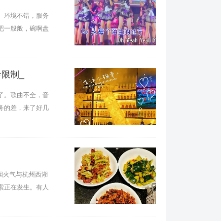
。环境不错，服务
吧一般般，碗啊盘
限制_
了。歌曲不全，音
务的差，来了好几
烟火气与杭州西湖
索正在发生。有人