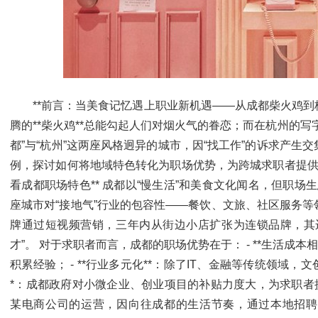
**前言：当美食记忆遇上职业新机遇——从成都柴火鸡到杭
腾的**柴火鸡**总能勾起人们对烟火气的眷恋；而在杭州的
都”与“杭州”这两座风格迥异的城市，因“找工作”的诉求产
例，探讨如何将地域特色转化为职场优势，为跨城求职者提供实用指
看成都职场特色** 成都以“慢生活”和美食文化闻名，但职场生
座城市对“接地气”行业的包容性——餐饮、文旅、社区服务
牌通过短视频营销，三年内从街边小店扩张为连锁品牌，其
才”。 对于求职者而言，成都的职场优势在于： - **生活成
积累经验； - **行业多元化**：除了IT、金融等传统领域，文
*：成都政府对小微企业、创业项目的补贴力度大，为求职者提
某电商公司的运营，因向往成都的生活节奏，通过本地招聘