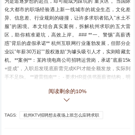
为是追逐梦想的起点，却可能成为踩坑的"重灾区"。当国际
化大都市的职场经验遇上新一线城市的就业生态，文化差
异、信息差、行业规则的碰撞，让许多求职者陷入"水土不
服"的困境。本文结合真实案例，拆解杭州求职的五大雷
区，助你精准避坑，高效上岸。 ### **一、警惕"高薪诱
惑"背后的虚假承诺** 杭州互联网行业蓬勃发展，但部分企
业以"年薪30万起""股权激励"为噱头吸引人才，实则暗藏玄
机。**案例**：某跨境电商公司招聘运营岗，承诺"底薪15k
+提成"，入职后发现底薪需完成KPI才能全额发放，实际到
手不足8k。 **避雷指南**： - 要求HR提供书面薪资结构，明
确固定薪资与绩效比例； - 通过脉脉、看准网等平台查询企
阅读剩余的10%
业薪资真实性； - 警惕"画饼式"承诺，优先选择有明确晋升
路径的公司。 ### **二、小心"试用期陷阱"：无限期压榨**
杭州部分初创企业以"考察期"为由延长试用期，甚至出现"试
TAGS:
杭州KTV招聘想去夜场上班怎么应聘求职
用期不缴社保""转正前裁员"等违规操作。**案例**：某AI公
司以"项目需要"为由，将3个月试用期延长至6个月，期间未