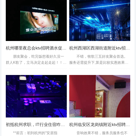
面向社会公开招募一批责任心强、素
了，下午时段很划算，还送了水和零
质过硬的保安人员。如...
食，小姐姐们K一下午。音...
杭州哪里夜总会ktv招聘酒水促销员,上班需要喝酒吗？
杭州西湖区西湖街道附近ktv招聘酒水促销员,求职应聘
朋友聚会，吃完饭想着好久没一
不错，牧歌三五好友聚会首选。
群人K歌了，立马决定走起走起！！！
服务还需提升下,算是比较实惠效果也
周六很多都满房了，很不容易找到这
不错的一家店了作为一个地理位置极
家。买了个298套餐，任选四小时，
好的地方生意也没得说就是可惜了这
送了个果盘，红酒一只，七喜一瓶，
么好的位置开了这么久没有翻新一下
瓜子，鸭翅，爆米花。（K...
音响效果实在是感人了迷幻的...
初抵杭州求职，IT行业住宿咋安排？
杭州临安区龙岗镇附近ktv招聘酒水促销员,招聘微信多少
**前言：初到杭州的"安居指
音响效果不错，服务员服务也不