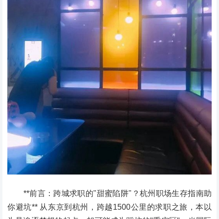
**前言：跨城求职的"甜蜜陷阱"？杭州职场生存指南助
你避坑** 从东京到杭州，跨越1500公里的求职之旅，本以