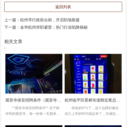
缴纳公积金，最终以"能力不匹配"为由辞退员工。 **避雷指
返回列表
南**： - 劳动合同中明确试用期时长（最长不超过6个月）；
- 入职前确认社保缴纳时间（入职即缴是合规操作）； - 保
上一篇：
杭州寻行政前台岗，开启职场新篇
留工作证据（如邮件、考勤记录），遭遇侵权可向劳动监察
下一篇：
金华杭州求职避雷：热门行业陷阱揭秘
部门投诉。 ### **三、拒绝"无效面试"：时间成本也是成本*
* 杭州部分企业存在"广撒网"式招聘，面试流程冗长且结果
相关文章
模糊。**案例**：某求职者连续参加3轮面试，最终被告
知"岗位暂停招聘"，浪费两周时间。 **避雷指南**： - 面试
前询问流程（如是否需要笔试、几轮面试）； - 优先选择有
明确反馈时间节点的公司； - 警惕"车轮战"式面试，超过3轮
需谨慎考虑。 ### **四、避开"行业黑名单"：这些领域慎入*
* 杭州部分行业存在"潜规则"，如直播带货行业的"刷单文
化"、教育行业的"续费压力"、金融行业的"变相销售"。**案
观音寺保安招聘条件（观音寺安保人员招聘标准）
杭州临平区星桥街道附近夜总会招聘现场DJ,(不压工资待遇好的)
例**：某教育机构要求教师每月完成20万续费指标，否则
**观音寺保安招聘条件** 在宁静
很老的KTV了，这个品牌好像在
祥和的观音寺，每一砖每一瓦都承载
自己上学的时代就起来了，京城也有
着历史的厚重与文化的传承。为了确
几家，现在杭州还有2家。房间很多，
保这座古刹的安全与秩序，观音寺现
所以元旦这天临时订房间竟然也订到