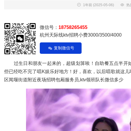
1年前
(2025-05-06)
热
微信号：
18758265455
杭州天际线ktv招聘小费3000/3500/4000
复制微信号
过生日和朋友一起来的，超级划算唉！自助餐五点半开始
些已经吃不完了唱K娱乐好地方！好，喜欢，以后唱歌就这儿
区闻堰街道附近夜场招聘包厢服务员,ktv领班队长微信多少