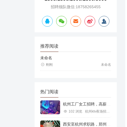
招聘领队微信:18758265455
推荐阅读
未命名
刚刚
未命名
热门阅读
杭州工厂女工招聘，高薪就业新机遇
102 浏览
杭州ktv夜场招聘信息
西安至杭州求职路，郑州行业机遇探