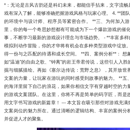
*：无论是古风古韵还是科幻未来，都能信手拈来，文字流畅且富有
戏有深入了解，能够准确把握游戏风格与玩家心理。 4. **团
的环境中与设计师、程序员等紧密合作。 **三、为何加入游戏文
里，你的每一个奇思妙想都有可能成为下一个爆款游戏的催化剂。
事，不断学习最新的游戏设计理念与市场趋势。 - **丰富多样
模拟到动作冒险，你的才华将有机会在多种类型游戏中绽放。 -
得一份与之匹配的待遇和成长空间。 **四、案例分析**：
如“温迪”的自由之歌、“钟离”的岩王帝君传说，这些引人入
掘与细腻描绘。再如《塞尔达传说：荒野之息》，其开放世
文案的力量，让玩家在游玩的同时感受到故事的魅力。 **五
的海洋里留下自己的浪花，如果你相信文字有穿越时空的力
的游戏文案团队。在这里，你将不再是简单的码字匠，而是
用文字书写游戏的新篇章！ --- 本文旨在吸引那些对游戏
文案岗位的魅力所在。通过清晰的逻辑结构、丰富的案例分
并促进人才的聚集。