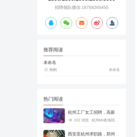
招聘领队微信:18758265455
推荐阅读
未命名
刚刚
未命名
热门阅读
杭州工厂女工招聘，高薪就业新机遇
102 浏览
杭州ktv夜场招聘信息
西安至杭州求职路，郑州行业机遇探