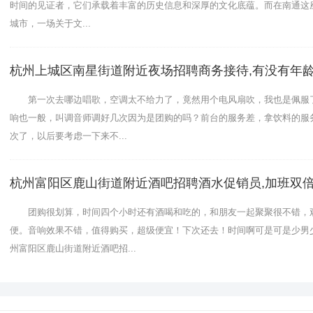
时间的见证者，它们承载着丰富的历史信息和深厚的文化底蕴。而在南通这
城市，一场关于文...
杭州上城区南星街道附近夜场招聘商务接待,有没有年龄
第一次去哪边唱歌，空调太不给力了，竟然用个电风扇吹，我也是佩服
响也一般，叫调音师调好几次因为是团购的吗？前台的服务差，拿饮料的服
次了，以后要考虑一下来不...
杭州富阳区鹿山街道附近酒吧招聘酒水促销员,加班双
团购很划算，时间四个小时还有酒喝和吃的，和朋友一起聚聚很不错，
便。音响效果不错，值得购买，超级便宜！下次还去！时间啊可是可是少男
州富阳区鹿山街道附近酒吧招...