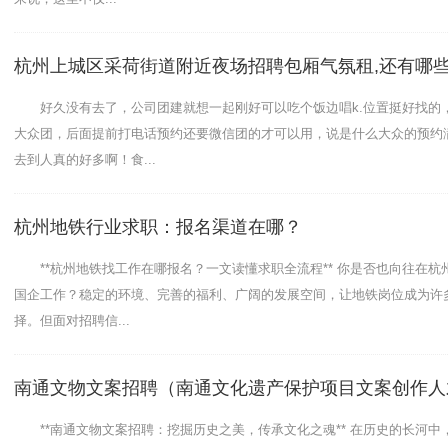
杭州上城区采荷街道附近夜场招聘包厢气氛租,还有哪
好久没有去了，公司团建就想一起刚好可以吃个饭边唱k.位置挺好找的
大众团，后面提前打电话预约还要微信团的才可以用，说是什么大众的预约
去到人真的好多啊！食...
杭州地铁行业求职：报名渠道在哪？
**杭州地铁找工作在哪报名？一文读懂求职全流程** 你是否也向往在杭
国企工作？稳定的环境、完善的福利、广阔的发展空间，让地铁岗位成为许
择。但面对招聘信...
南通文物文案招聘（南通文化遗产保护项目文案创作人
**南通文物文案招聘：挖掘历史之美，传承文化之魂** 在历史的长河中