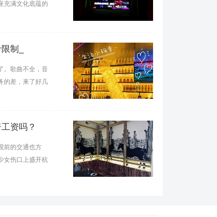
座充满文化底蕴的
限制_
了。歌曲不全，音
务的差，来了好几
倍工资吗？
观前的交通也方
少女伤口上盛开杭