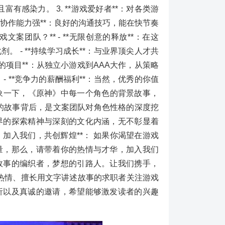
感染力。 3. **游戏爱好者**：对各类游
队协作能力强**：良好的沟通技巧，能在快节奏
案团队？** - **无限创意的释放**：在这
 - **持续学习成长**：与业界顶尖人才共
的项目**：从独立小游戏到AAA大作，从策略
 **竞争力的薪酬福利**：当然，优秀的你值
 想象一下，《原神》中每一个角色的背景故事，
胜的故事背后，是文案团队对角色性格的深度挖
界的探索精神与深刻的文化内涵，无不彰显着
、加入我们，共创辉煌**： 如果你渴望在游戏
量，那么，请带着你的热情与才华，加入我们
故事的编织者，梦想的引路人。让我们携手，
充满热情、擅长用文字讲述故事的求职者关注游戏
析以及真诚的邀请，希望能够激发读者的兴趣