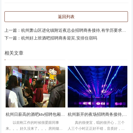
返回列表
上一篇：
杭州萧山区进化镇附近夜总会招聘商务接待,有学历要求吗？
下一篇：
杭州好上班酒吧招聘商务迎宾,安排住宿吗
环境很好，第一次用美团，送了6瓶啤酒，没有小吃，和美
团不符，就这一点，其他都还好。杭州豪华的酒吧招聘包厢
相关文章
服务员,夜场上班身体多久会垮 昆山最好的音响设备，环境
也好，K歌首选，好评！很好一直来的场所！小伙伴们都
爱！
杭州日薪高的酒吧ktv招聘包厢陪唱,跟领队还是直招
杭州新开的夜场招聘商务接待,还有哪些职位
以前刚工作的时候很爱跟同事
真的很便宜，唱的很开心，三个
来。。。好久没来了。。。房间烟味
人三个小时正正好不错，音质好，服