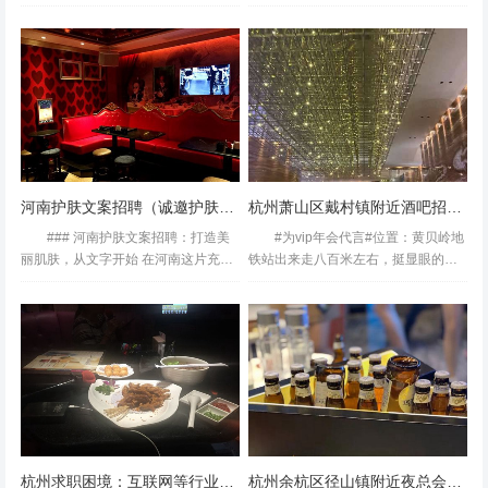
有点重。。不过厕所好厉害。我一进
务好，环境不错～给四个星！留一个
门就自动打开厕所盖了。。点歌。。
星是希望下次有进一步的提升的空
可以微信点。。但现在点歌都是评分
间！很好……很好……女友说效果很
的那种。。字幕出现的很怪。。唱...
一般。本人五音不全不做评论杭州...
河南护肤文案招聘（诚邀护肤文案创作人才加入河南团队）
杭州萧山区戴村镇附近酒吧招聘包厢气氛租,加班双倍工资吗？
还行吧，价钱很实惠，只能说性价比相对能接受吧。环境优
### 河南护肤文案招聘：打造美
#为vip年会代言#位置：黄贝岭地
美，服务优质，音响效果蛮好杭州豪华的酒吧招聘包厢服务
丽肌肤，从文字开始 在河南这片充满
铁站出来走八百米左右，挺显眼的。
员,夜场上班身体多久会垮
活力的土地上，美容护肤行业正蓬勃
环境：环境和音效还不错，趴体招聘
发展。无论是高端美容院、化妆品公
可以容纳二十来人，里面有好几张桌
司，还是新兴的护肤品牌，都在努力
子，可以边吃自助边唱歌。自助餐：
通过创新的护肤产品和...
每人一只虾，一份刺身，...
杭州求职困境：互联网等行业就业难析
杭州余杭区径山镇附近夜总会招聘现场DJ,(不抽台费)