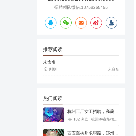
招聘领队微信:18758265455
推荐阅读
未命名
刚刚
未命名
热门阅读
杭州工厂女工招聘，高薪就业新机遇
102 浏览
杭州ktv夜场招聘信息
西安至杭州求职路，郑州行业机遇探