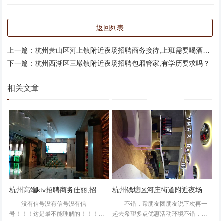
返回列表
上一篇：
杭州萧山区河上镇附近夜场招聘商务接待,上班需要喝酒吗？
下一篇：
杭州西湖区三墩镇附近夜场招聘包厢管家,有学历要求吗？
朋友香港回来。一起去了罗湖的钱柜玩，整体的体验觉得很
好。然后再一次就选了华强这边的钱柜毕竟比较近。不过确
相关文章
实太失望了。这边门面路边都在装修。一楼是大堂。然后上
5楼的房间。整个楼层空荡荡。服务人员也不多。然后房间
也是超级热。等了很久都是不凉的。后面才换了一个小的房
间。比较凉快。这个小吃跟图片和罗湖吃的都不一样。一看
就是制作不符合。然后这里的工作人员回答，就是这样的，
想说你们是假的钱柜吧，盗用名字吗？？餐品的质量和服务
差这么远。最后更搞笑。朋友带了几瓶酒。既然说我们外
杭州高端ktv招聘商务佳丽,招聘联系方式是什么
杭州钱塘区河庄街道附近夜场招聘包厢气氛租,(不需要喝酒的)
带，需要收150的费用。请问收取这个费用的规章制度在哪
没有信号没有信号没有信
不错，帮朋友团朋友说下次再一
里？是有明码标识不给带，或者是带多少需要收多少费用。
号！！！这是最不能理解的！！！音
起去希望多点优惠活动环境不错，美
房间我们也没有弄脏或者弄乱，而且用的也消费1-2千块，