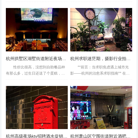
响效果不错！就是歌不怎么全...环境
食也新鲜，下次带孩子去有的歌点出
不是没有消费哪种。朋友觉得不想搞事，觉得能给钱解决的
和自助餐都挺不错的，音响效果也
来有的，到时要唱了就跳没了，不知
好，还会再去都是主题招聘，新开
什么原因，试了几次还没用。到别的
都是小事。商家是觉得这个是行业的潜规则。觉得相关部门
的，环境不错！杭州高端ktv招聘商...
包箱就有了。杭州钱塘区河庄街...
不会去管理？还是没有权利管理？这么明目张胆的收取这些
费用。,杭州不喝酒的夜总会招聘模特佳丽,工作环境和氛围
如何？ 还不错，虽然消费高，也是正常的，音响效果不错
经常去的ktv蛮不错的6666
杭州拱墅区湖墅街道附近夜场招聘现场DJ,用什么招聘平台好
杭州求职迷茫期，摄影行业拍照氛围探寻
性价比很高，没想到自助餐品种
**前言：当求职焦虑遇上城市光
有那么多，过生日还送了个蛋糕，真
影——杭州的治愈系求职指南** 在杭
不错！以后聚会还来！k歌王算是杭州
州这座互联网与文艺交织的城市里，
最老牌的k房之一的，初中时候就有
每天都有无数年轻人捧着简历穿梭于
了，到现在也有十几二十年了。以前
写字楼间，却总在深夜对着手机屏幕
还是很火的，经常都是满房，...
陷入迷茫：**“下一...
杭州高级夜场ktv招聘酒水促销员,有学历要求吗？
杭州萧山区宁围街道附近酒吧招聘包厢服务员,过年放假吗？