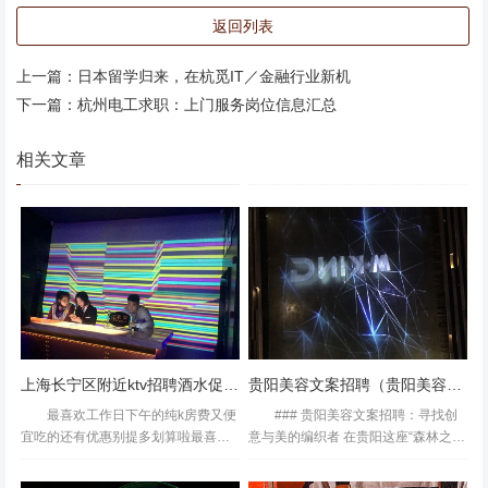
公系统操作）。 **突破口**： - **聚焦社区经济**：参与社区
返回列表
食堂、便民服务点等民生项目。 - **发挥特长**：如擅长烹
饪可应聘食堂帮厨，有手工技能可尝试非遗传承相关工作。
上一篇：
日本留学归来，在杭觅IT／金融行业新机
- **灵活就业**：通过"浙里办"APP申请共享员工、钟点工等
下一篇：
杭州电工求职：上门服务岗位信息汇总
弹性岗位。 ### 三、实用求职策略：从"被动"到"主动" 1. **
相关文章
精准定位**：避免与年轻人竞争技术岗，优先选择需要"人情
味"的岗位（如患者陪护、活动策划）。 2. **技能升级**：
参加社区组织的智能手机使用、急救知识等免费培训。 3. **
善用平台**： - **"杭州人才市场"官网
上海长宁区附近ktv招聘酒水促销员,无中介费的
贵阳美容文案招聘（贵阳美容创意策划师招聘启事）
最喜欢工作日下午的纯k房费又便
### 贵阳美容文案招聘：寻找创
宜吃的还有优惠别提多划算啦最喜欢
意与美的编织者 在贵阳这座“森林之
吃甘梅薯条每次来必点强推啊！！不
城”，美容行业正以前所未有的速度蓬
过这次来有点失望以前去的房间音效
勃发展，各大美容院、SPA中心如雨