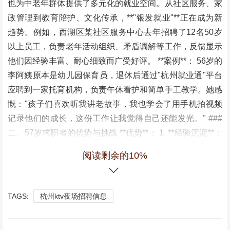
也为中老年群体提供了多元化的就业空间。从社区服务、家
政管理到教育陪护、文化传承，**"银发就业"**正在成为新
趋势。例如，西湖区某社区服务中心去年招聘了12名50岁
以上员工，负责老年活动组织、矛盾调解等工作，反馈显示
他们因经验丰富、耐心细致而广受好评。 **案例**： 56岁的
李阿姨原本是幼儿园保育员，退休后通过"杭州就业通"平台
应聘到一家托育机构，负责午休看护和简单手工教学。她感
慨："孩子们喜欢听我讲老故事，我也学会了用手机拍视频
记录他们的成长，这份工作让我觉得自己还能发光。" ###
二、57岁求职者的优势与挑战 **优势**： 1. **经验沉淀**：
在客服、档案管理、后勤协调等岗位，中老年人的稳重和沟
阅读剩余的10%
通能力往往更受青睐。 2. **稳定性高**：相比年轻员工，企
业更看重他们的长期服务意愿。 3. **政策支持**：杭州人社
局推出的"4050就业扶持计划"，对符合条件的求职者提供社
TAGS:
杭州ktv夜场招聘信息
保补贴和技能培训。 **挑战**： - 部分岗位存在年龄限制
（如技术岗、高强度体力岗）。 - 数字技能短板（如线上办