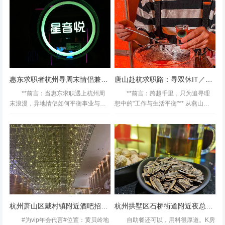
都很好的可是这次的房间音响很奇怪
后春笋般涌现，而在这激烈的市场竞
稍微唱大声点麦就爆了听着很...
争中，一支优秀的...
惠东求职者杭州寻周末情侣兼职新机遇
唐山赴杭求职路：寻双休IT／金融好岗
**前言：当惠东求职遇上杭州周
**前言：跨越千里，只为追寻理
末浪漫，异地情侣如何平衡事业与爱
想中的"工作与生活平衡"** 从燕山脚
情？** 在快节奏的都市生活中，"异地
下的唐山到西子湖畔的杭州，1300公
恋"早已不是新鲜话题，但当一方在惠
里的距离隔不断年轻人对"双休工
东为事业打拼，另一方在杭州期...
作"的...
杭州萧山区戴村镇附近酒吧招聘包厢气氛租,加班双倍工资吗？
杭州拱墅区石桥街道附近夜总会招聘商务接待,无中介费的
#为vip年会代言#位置：黄贝岭地
自助餐还可以，用料很厚道。K房