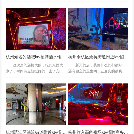
不嗨森ktv来说档次高.消费贵.服务员
收费，至少要三个人，如果一两个人
吧,,杭州西湖区文新街道附近夜总会招聘包厢陪唱,有没有职
态度和蔼这家店的大厅环境没有什么
也可以去多好啊。非常喜欢的地方。
特别的地方，印象深刻的是有一架旧
满意的一次消费!环境不错，服务也非
位上升空间 服务态度很差！爱理不理的！东西贵的要死！
旧的白色钢琴，整体风...
常好。音效还行，场地倒是...
再也不会去！太恶心了！态度奇差！点了一壶茶整整一个小
时催了才上
杭州知名的酒吧ktv招聘酒水销售员,加班双倍工资吗？
杭州余杭区余杭街道附近ktv招聘包厢陪唱,求职应聘
这次房间还挺大的，吃的东西大
新开的店，装修什么的都很好，
少了，时间有点短挺好的，去了几
还有独立的卫生间，立麦真的很爽，
次，自助餐也还可以总体评价不错，
效果也不错，不过我们房间当时点歌
有空余的时间我经常来这消费，实惠
的按钮有一个坏了，有点郁闷。不过
又值得环境不错就是有点远了去了几
整体感觉还是很好的，到底是新开
次还行的杭州知名的酒吧ktv招...
的。哈哈整体环境还不错，经常去...
杭州滨江区浦沿街道附近ktv招聘包厢陪唱,上班轻松的
杭州收入高的夜场ktv招聘商务迎宾,有身高要求吗？