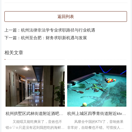
返回列表
上一篇：
杭州法律非法学专业求职路径与行业机遇
下一篇：
杭州至合肥：财务求职新机遇与发展
相关文章
总体不错暂且离开杭州之前约了好友一起来欢唱加吃喝氛围
杭州拱墅区武林街道附近酒吧招聘商务礼仪,上班轻松的
杭州上城区四季青街道附近ktv招聘现场DJ,全职上班收入多少
感还是有的只是如果能够改变一下食物搭配就好了经常来的
话食物千篇一律就有点乏味了呢音响一开始出现点小差错但
又能唱又能吃爽呆了，音效也不
风靡全中国的KTV了，音响效果
错⊙▽⊙只是没有迟到我想吃的海鲜，
非常好，自助餐也不错。可惜按人头
是也很快解决了谢谢小哥热情的服务呀暂且离别下次再见