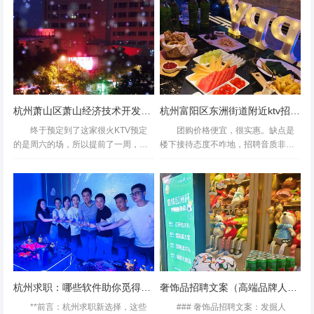
模式，还为企业创造了更多元化的招
只唱了两个钟而已。东西还可以，就
聘空间。沈阳，作为东...
是没有评论说得那么...
杭州萧山区萧山经济技术开发区附近酒吧招聘现场DJ,(不需要喝酒的)
杭州富阳区东洲街道附近ktv招聘包厢陪唱,领班直聘的
终于预定到了这家很火KTV预定
团购价格便宜，很实惠。缺点是
的是周六的场，所以提前了一周，超
楼下接待态度不咋地，招聘音质非常
级火爆薄荷环境：地铁口一出来就能
差，几十块钱也不能要求太高。凑合
看到巨大纯K标志，环境挺大的而且没
了自助真心别尝试K歌环境舒适图片好
有其他KTV那么嘈杂跟烟味，非常不
看是拍照技术好不代表美味、
错,设施：小包间也不错...
……………………,女，噢噢噢噢噢...
杭州求职：哪些软件助你觅得心仪行业岗
奢饰品招聘文案（高端品牌人才招募启事）
**前言：杭州求职新选择，这些
### 奢饰品招聘文案：发掘人