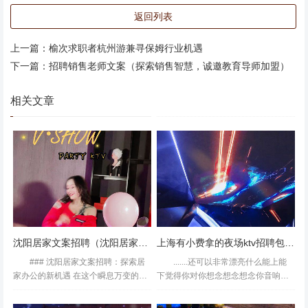
级：超越基础服务的核心竞争力 杭州某连锁茶饮品牌负责
返回列表
人透露：“现在招聘更看重‘场景化服务能力’。”例如，店员需
能根据顾客穿搭推荐饮品搭配，或通过观察聊天内容判断潜
上一篇：
榆次求职者杭州游兼寻保姆行业机遇
在需求。这种转变源于杭州消费者对“情绪价值”的重视——
下一篇：
招聘销售老师文案（探索销售智慧，诚邀教育导师加盟）
数据显示，78%的本地消费者愿意为超预期服务支付溢价。
**实战技巧**： - **模拟服务场景**：面试前准备3个“如何化
相关文章
解顾客抱怨”的案例，用STAR法则（情境-任务-行动-结果）
阐述； - **展示学习能力**：提及自学过的《零售心理学》
或参与过的服务培训课程； - **突出本地化优势**：强调对
杭州商圈、交通路线的熟悉度，展现快速适应能力。 ###
三、避坑指南：识别虚假招聘的三大信号 近期，杭州警方
破获多起以“高薪店员”为名的诈骗案。某求职者曾遭遇“缴纳
3000元服装费即可入职奢侈品店”的骗局，实则对方为空壳
沈阳居家文案招聘（沈阳居家文案创意招募）
上海有小费拿的夜场ktv招聘包厢公主,招聘联系方式是什么
公司。**警惕以下特征**： - 岗位描述模糊，未明确工作地
### 沈阳居家文案招聘：探索居
.......还可以非常漂亮什么能上能
点与品牌； - 面试地点在居民楼或咖啡馆等非正规场所； -
家办公的新机遇 在这个瞬息万变的数
下觉得你对你想念想念想念你音响效
字时代，居家办公已成为一种趋势，
果还好，小招聘小了点，送了瓜子。
要求提前购买工作制服或缴纳培训费。 **安全建议**：优先
它不仅为职场人士提供了灵活的工作
还不错，皇室音效很棒，就是晚去了