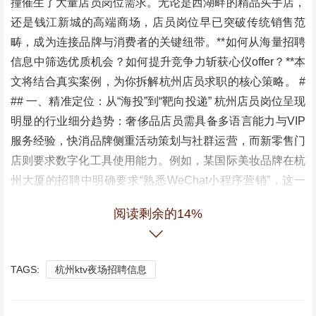
撞催生了大量店员岗位需求。无论是西湖畔的精品买手店，
还是钱江新城的高端商场，店员岗位早已突破传统销售范
畴，成为连接品牌与消费者的关键纽带。**如何从海量招聘
信息中筛选优质机会？如何提升竞争力斩获心仪offer？**本
文将结合真实案例，为你拆解杭州店员求职的核心策略。 #
## 一、精准定位：从“海投”到“靶向投递” 杭州店员岗位呈现
明显的行业细分趋势：奢侈品店员需具备多语言能力与VIP
服务经验，快消品牌侧重活动策划与社群运营，而新零售门
店则要求数字化工具使用能力。例如，某国际美妆品牌在杭
州大厦的招聘中明确要求“熟悉WeChat小程序营销”，这一
细节折射出岗位对复合技能的需求。 **建议求职者**： 1. **
阅读剩余的14%
分析自身优势**：外语能力突出者可聚焦进口商品店，擅长
社交媒体运营者适合新消费品牌； 2. **研究企业背景**：通
过天眼查查询企业注册资本、参保人数，规避皮包公司风
TAGS:
杭州ktv夜场招聘信息
险； 3. **匹配岗位关键词**：在招聘平台搜索“高端零售”“客
户体验官”等细分标签，提升投递效率。 ### 二、技能升