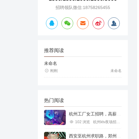
招聘领队微信:18758265455
推荐阅读
未命名
刚刚
未命名
热门阅读
杭州工厂女工招聘，高薪就业新机遇
102 浏览
杭州ktv夜场招聘信息
西安至杭州求职路，郑州行业机遇探