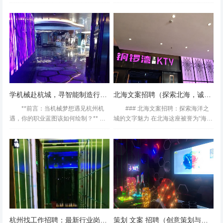
* 在杭州这座充满机遇的互联网之都，
效果没觉得太好，打分系统倒是不错,
的。这时候可以先看看菜单噢！各种吃的,价钱不贵！食
每年有数十万求职者涌入，从滨江的
团购比较划算，无招聘最低消费要
科技园区到钱江新城的金融中心，职
求！店内有小超市，有零食饮料！音
品：因为是同学聚会所以点了很多吃的，味道很赞是公认
场竞争激烈的同时，...
响不错。便宜。团购。几个人去...
的，卤肉饭就要了四份，还有水果拼盘，鸡翅，烤肉串、各
种饮料等等。第一次吃小番茄里面夹着梅肉，口感很特别。
歌曲：超级新的啊！专门点各种新歌和英文歌。好爽。价
格：十几个人花了一千多，平均一人一百多块，吃饱喝足
学机械赴杭城，寻智能制造行业新机遇
北海文案招聘（探索北海，诚邀创意文案精英加入）
了，划算！聚会优先选择地。下次还来！推荐工作！,杭州
收入高的夜场招聘酒水促销员,上班需要喝酒吗？ 呵呵。真
**前言：当机械梦想遇见杭州机
### 北海文案招聘：探索海洋之
遇，你的职业蓝图该如何绘制？** 杭
城的文字魅力 在北海这座被誉为“海洋
的很好玩。建议大家来的时候直接买了，不要听服务员废
州，这座以数字经济闻名的城市，正
之城”的城市中，不仅有着壮丽的海景
话。会骗人的,
悄然成为机械领域人才的"新蓝海"。从
和丰富的海洋文化，还蕴藏着无数创
智能制造到高端装备，从传统制...
意与智慧的火花。随着数字营销和内
容创作的日益重要...
杭州找工作招聘：最新行业岗位速递
策划 文案 招聘（创意策划与文案撰写团队组建招募）