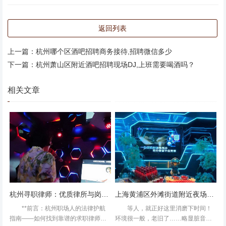
返回列表
上一篇：
杭州哪个区酒吧招聘商务接待,招聘微信多少
下一篇：
杭州萧山区附近酒吧招聘现场DJ,上班需要喝酒吗？
相关文章
杭州寻职律师：优质律所与岗位推荐
上海黄浦区外滩街道附近夜场招聘女招待,(不抽台费)
**前言：杭州职场人的法律护航
等人，就正好这里消磨下时间！
环境：环境超级棒。地理位置好、就在车公庙地铁站出口。
指南——如何找到靠谱的求职律师？*
环境很一般，老旧了……略显脏音响
布置美，一进去还有专门一个放映短片的地方给人休息等人