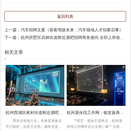
能够迅速做出正确判断和决策。 - **责任心**：对工作认真
负责，能够承担起保护客户和公司财产安全的责任。 **四、
返回列表
案例分析** 以某知名物业公司为例，该公司在招聘保安女生
时，除了上述基本条件外，还特别强调了以下几点： - **教
上一篇：
汽车招聘文案（探索驾驶未来：汽车领域人才招募启事）
育背景**：要求应聘者至少具备高中及以上学历。 - **工作
下一篇：
杭州拱墅区武林街道附近酒吧招聘商务接待,全职上班收入多少
经验**：优先考虑有安保或相关工作经验的应聘者。 - **培
相关文章
训考核**：所有应聘者需经过严格的培训考核，包括理论考
试和实操演练。其中，实操演练包括模拟应对突发事件、使
用电子设备等。 - **性别优势**：在招聘过程中，该公司也
注意到了女性保安在某些方面的优势，如更好的沟通能力、
更强的观察能力等。因此，在同等条件下，女性应聘者更容
易获得青睐。 综上所述，招聘保安女生的条件主要包括基
本条件、专业技能、心理素质以及特定公司的额外要求。如
果您正在寻找保安工作，不妨从以上几个方面入手提升自
杭州西湖区蒋村街道附近酒吧招聘商务礼仪,是当天上班当天发薪吗？
杭州退休找工作网：银发族再就业新平台
己，相信您一定能够找到一份满意的工作！
周末没有地方去，本来是准备去
**前言：退休不是终点，杭州退
平江路的，但是天太热，最终还是选
休找工作网开启人生第二春** 当退休