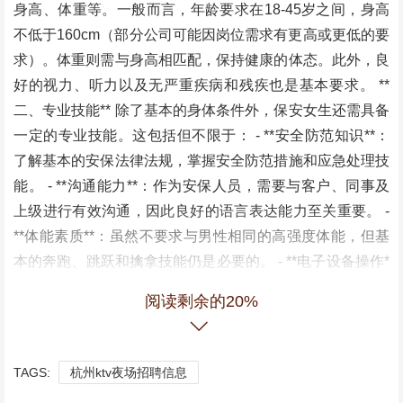
身高、体重等。一般而言，年龄要求在18-45岁之间，身高
不低于160cm（部分公司可能因岗位需求有更高或更低的要
求）。体重则需与身高相匹配，保持健康的体态。此外，良
好的视力、听力以及无严重疾病和残疾也是基本要求。 **
二、专业技能** 除了基本的身体条件外，保安女生还需具备
一定的专业技能。这包括但不限于： - **安全防范知识**：
了解基本的安保法律法规，掌握安全防范措施和应急处理技
能。 - **沟通能力**：作为安保人员，需要与客户、同事及
上级进行有效沟通，因此良好的语言表达能力至关重要。 -
**体能素质**：虽然不要求与男性相同的高强度体能，但基
本的奔跑、跳跃和擒拿技能仍是必要的。 - **电子设备操作*
*：熟悉监控设备、报警系统等电子设备的操作。 **三、心
阅读剩余的20%
理素质** 保安工作不仅需要应对各种突发情况，还需要保持
冷静和理智。因此，招聘保安女生时，心理素质也是一个重
要的考量因素。这包括： - **抗压能力**：能够应对高压工
TAGS:
杭州ktv夜场招聘信息
作环境，保持冷静和专注。 - **应变能力**：在紧急情况下