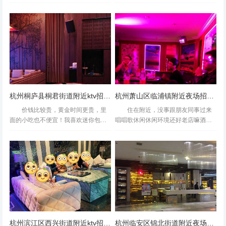
择去唱歌，选来选去，还是选这个老
的钟声敲响，许多人以为生活将进入
牌子牧歌，没有去团购就现场买的小
“慢节奏”模式，但事实上，越来越多的
招聘两个小时，觉得带着小朋友去也
杭州退休人士正以更积极的姿态拥抱
是挺好的，又能唱歌又能休息，...
新阶段——他们渴...
杭州桐庐县桐君街道附近ktv招聘包厢陪唱,(不需要ID卡)
杭州萧山区临浦镇附近夜场招聘商务接待,招聘信息真实吗？
价钱比较贵，黄金时间更贵，里
住在附近，没事跟朋友同事过来
面的小吃也不便宜！我喜欢迷你包，
唱唱歌休闲休闲环境还好老店嘛酒水
小小的很温馨很可爱科学馆地铁口出
饮料价格都比较大众第一次见到这么
来就是了，钱柜，黄色的，环境很不
差劲的k房。无法消散的腐朽的味道！
错，进去就是高大上的感觉，推荐工
超级臭！唱了一个多小时就受不了
作59元的自助餐加k歌，很赞...
了，直接撤退！真的巨恶心，我...
杭州滨江区西兴街道附近ktv招聘包厢服务员,上班有什么要求
杭州临安区锦北街道附近夜场招聘包厢气氛租,还有哪些职位