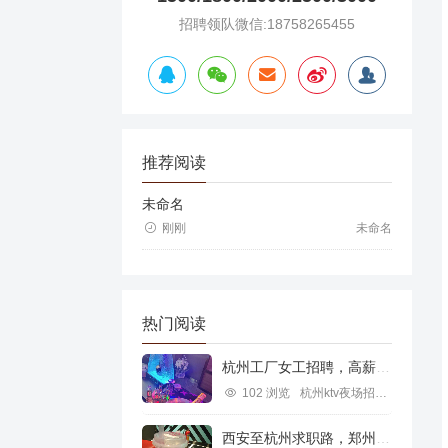
招聘领队微信:18758265455
推荐阅读
未命名
刚刚
未命名
热门阅读
杭州工厂女工招聘，高薪就业新机遇
102 浏览
杭州ktv夜场招聘信息
西安至杭州求职路，郑州行业机遇探