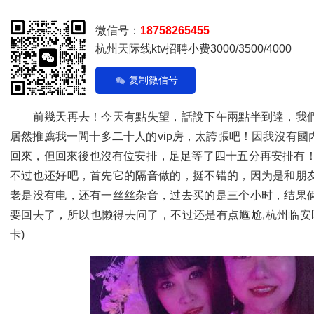
微信号：
18758265455
杭州天际线ktv招聘小费3000/3500/4000
复制微信号
前幾天再去！今天有點失望，話說下午兩點半到達，我們
居然推薦我一間十多二十人的vip房，太誇張吧！因我沒有
回來，但回來後也沒有位安排，足足等了四十五分再安排有！
不过也还好吧，首先它的隔音做的，挺不错的，因为是和朋
老是没有电，还有一丝丝杂音，过去买的是三个小时，结果
要回去了，所以也懒得去问了，不过还是有点尴尬,杭州临安区
卡)