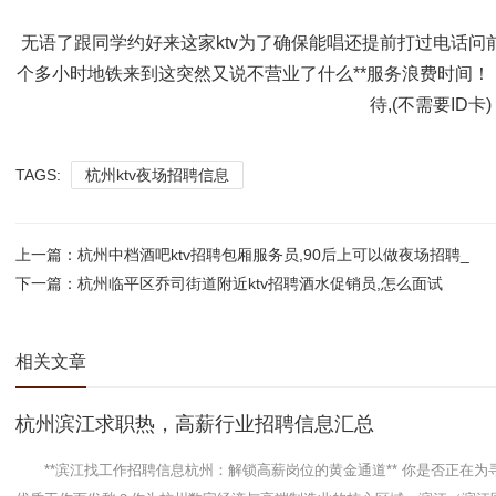
无语了跟同学约好来这家ktv为了确保能唱还提前打过电话
个多小时地铁来到这突然又说不营业了什么**服务浪费时间
待,(不需要ID卡)
TAGS:
杭州ktv夜场招聘信息
上一篇：
杭州中档酒吧ktv招聘包厢服务员,90后上可以做夜场招聘_
下一篇：
杭州临平区乔司街道附近ktv招聘酒水促销员,怎么面试
相关文章
杭州滨江求职热，高薪行业招聘信息汇总
**滨江找工作招聘信息杭州：解锁高薪岗位的黄金通道** 你是否正在为