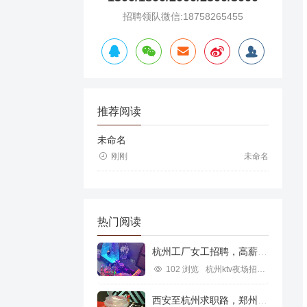
招聘领队微信:18758265455
推荐阅读
未命名
刚刚
未命名
热门阅读
杭州工厂女工招聘，高薪就业新机遇
102 浏览
杭州ktv夜场招聘信息
西安至杭州求职路，郑州行业机遇探